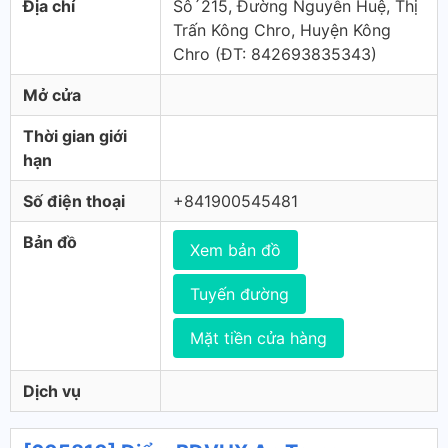
Địa chỉ
Sô´215, Đường Nguyễn Huệ, Thị
Trấn Kông Chro, Huyện Kông
Chro (ÐT: 842693835343)
Mở cửa
Thời gian giới
hạn
Số điện thoại
+841900545481
Bản đồ
Xem bản đồ
Tuyến đường
Mặt tiền cửa hàng
Dịch vụ