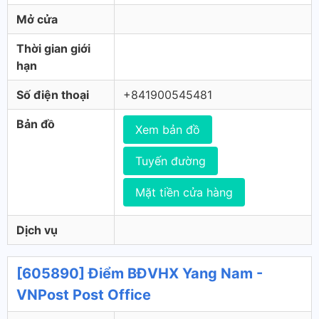
Mở cửa
Thời gian giới
hạn
Số điện thoại
+841900545481
Bản đồ
Xem bản đồ
Tuyến đường
Mặt tiền cửa hàng
Dịch vụ
[605890] Điểm BĐVHX Yang Nam -
VNPost Post Office