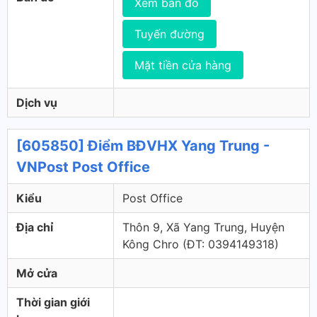
Xem bản đồ
Tuyến đường
Mặt tiền cửa hàng
Dịch vụ
[605850] Điểm BĐVHX Yang Trung -
VNPost Post Office
Kiểu
Post Office
Địa chỉ
Thôn 9, Xã Yang Trung, Huyện
Kông Chro (ÐT: 0394149318)
Mở cửa
Thời gian giới