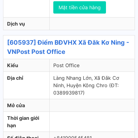
Mặt tiền cửa hàng
Dịch vụ
[605937] Điểm BĐVHX Xã Đăk Kơ Ning -
VNPost Post Office
Kiểu
Post Office
Địa chỉ
Làng Nhang Lớn, Xã Đắk Cơ
Ninh, Huyện Kông Chro (ÐT:
0389939817)
Mở cửa
Thời gian giới
hạn