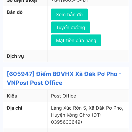
Số điện thoại
+841900545481
Bản đồ
Xem bản đồ
Tuyến đường
Mặt tiền cửa hàng
Dịch vụ
[605947] Điểm BĐVHX Xã Đăk Pơ Pho -
VNPost Post Office
Kiểu
Post Office
Địa chỉ
Làng Xúc Rờn S, Xã Đắk Pơ Pho,
Huyện Kông Chro (ÐT:
0395633649)