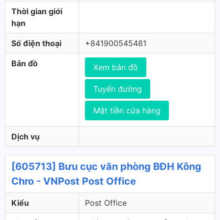
Thời gian giới
hạn
Số điện thoại
+841900545481
Bản đồ
Xem bản đồ
Tuyến đường
Mặt tiền cửa hàng
Dịch vụ
[605713] Bưu cục văn phòng BĐH Kông
Chro - VNPost Post Office
Kiểu
Post Office