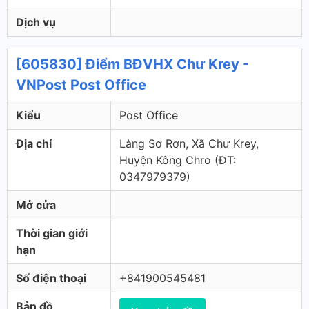
Dịch vụ
[605830] Điểm BĐVHX Chư Krey -
VNPost Post Office
Kiểu
Post Office
Địa chỉ
Làng Sơ Rơn, Xã Chư Krey,
Huyện Kông Chro (ÐT:
0347979379)
Mở cửa
Thời gian giới
hạn
Số điện thoại
+841900545481
Bản đồ