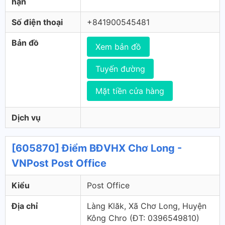
hạn
Số điện thoại
+841900545481
Bản đồ
Xem bản đồ
Tuyến đường
Mặt tiền cửa hàng
Dịch vụ
[605870] Điểm BĐVHX Chơ Long -
VNPost Post Office
Kiểu
Post Office
Địa chỉ
Làng Klăk, Xã Chơ Long, Huyện
Kông Chro (ÐT: 0396549810)