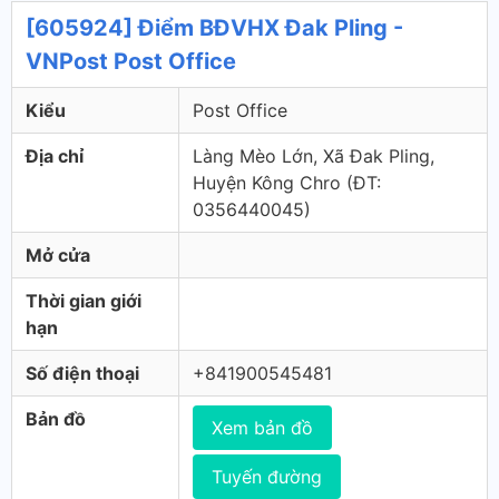
[605924] Điểm BĐVHX Đak Pling -
VNPost Post Office
Kiểu
Post Office
Địa chỉ
Làng Mèo Lớn, Xã Đak Pling,
Huyện Kông Chro (ÐT:
0356440045)
Mở cửa
Thời gian giới
hạn
Số điện thoại
+841900545481
Bản đồ
Xem bản đồ
Tuyến đường