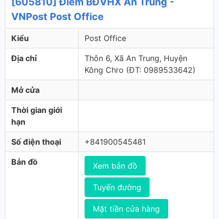
[605810] Điểm BĐVHX An Trung -
VNPost Post Office
Kiểu
Post Office
Địa chỉ
Thôn 6, Xã An Trung, Huyện
Kông Chro (ÐT: 0989533642)
Mở cửa
Thời gian giới
hạn
Số điện thoại
+841900545481
Bản đồ
Xem bản đồ
Tuyến đường
Mặt tiền cửa hàng