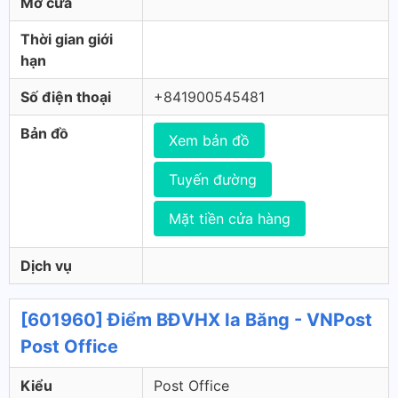
Mở cửa
Thời gian giới
hạn
Số điện thoại
+841900545481
Bản đồ
Xem bản đồ
Tuyến đường
Mặt tiền cửa hàng
Dịch vụ
[601960] Điểm BĐVHX Ia Băng - VNPost
Post Office
Kiểu
Post Office