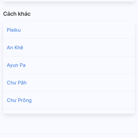
Cách khác
Pleiku
An Khê
Ayun Pa
Chư Păh
Chư Prông
Chư Pưh
Chư Sê