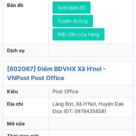
Bản đồ
Xem bản đồ
Tuyến đường
Mặt tiền cửa hàng
Dịch vụ
[602067] Điểm BĐVHX Xã H'nol -
VNPost Post Office
Kiểu
Post Office
Địa chỉ
Làng Bot, Xã H'Nol, Huyện Đak
Đoa (ÐT: 0978435858)
Mở cửa