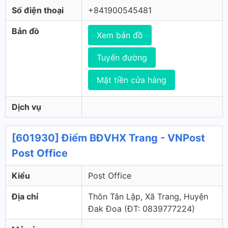
Số điện thoại
+841900545481
Bản đồ
Xem bản đồ
Tuyến đường
Mặt tiền cửa hàng
Dịch vụ
[601930] Điểm BĐVHX Trang - VNPost
Post Office
Kiểu
Post Office
Địa chỉ
Thôn Tân Lập, Xã Trang, Huyện
Đak Đoa (ÐT: 0839777224)