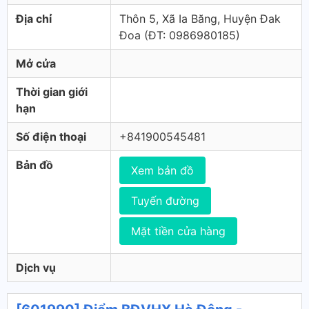
Địa chỉ
Thôn 5, Xã Ia Băng, Huyện Đak
Đoa (ÐT: 0986980185)
Mở cửa
Thời gian giới
hạn
Số điện thoại
+841900545481
Bản đồ
Xem bản đồ
Tuyến đường
Mặt tiền cửa hàng
Dịch vụ