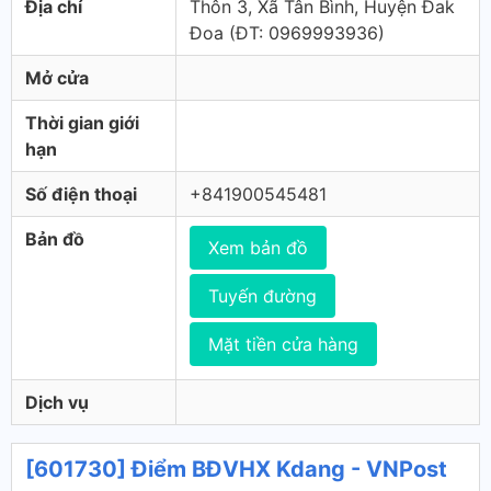
Địa chỉ
Thôn 3, Xã Tân Bình, Huyện Đak
Đoa (ÐT: 0969993936)
Mở cửa
Thời gian giới
hạn
Số điện thoại
+841900545481
Bản đồ
Xem bản đồ
Tuyến đường
Mặt tiền cửa hàng
Dịch vụ
[601730] Điểm BĐVHX Kdang - VNPost