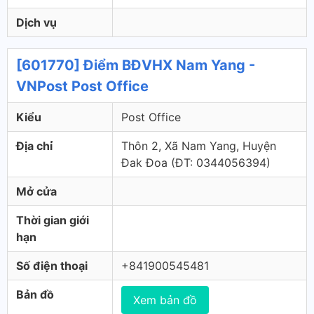
Dịch vụ
[601770] Điểm BĐVHX Nam Yang -
VNPost Post Office
Kiểu
Post Office
Địa chỉ
Thôn 2, Xã Nam Yang, Huyện
Đak Đoa (ÐT: 0344056394)
Mở cửa
Thời gian giới
hạn
Số điện thoại
+841900545481
Bản đồ
Xem bản đồ