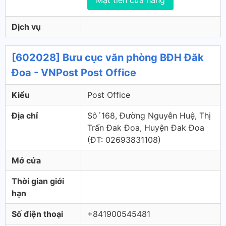
Mặt tiền cửa hàng
Dịch vụ
[602028] Bưu cục văn phòng BĐH Đăk
Đoa - VNPost Post Office
Kiểu
Post Office
Địa chỉ
Sô´168, Đường Nguyễn Huệ, Thị
Trấn Đak Đoa, Huyện Đak Đoa
(ÐT: 02693831108)
Mở cửa
Thời gian giới
hạn
Số điện thoại
+841900545481