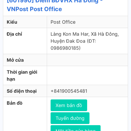
[601990] Điểm BĐVHX Hà Đông -
VNPost Post Office
Kiểu
Post Office
Địa chỉ
Làng Kon Ma Har, Xã Hà Đông,
Huyện Đak Đoa (ÐT:
0986980185)
Mở cửa
Thời gian giới
hạn
Số điện thoại
+841900545481
Bản đồ
Xem bản đồ
Tuyến đường