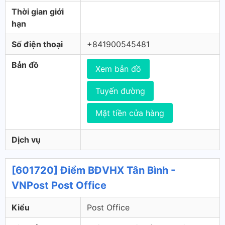
Thời gian giới
hạn
Số điện thoại
+841900545481
Bản đồ
Xem bản đồ
Tuyến đường
Mặt tiền cửa hàng
Dịch vụ
[601720] Điểm BĐVHX Tân Bình -
VNPost Post Office
Kiểu
Post Office