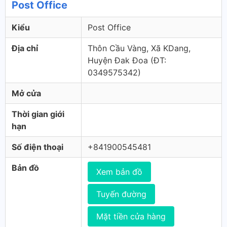
Post Office
Kiểu
Post Office
Địa chỉ
Thôn Cầu Vàng, Xã KDang,
Huyện Đak Đoa (ÐT:
0349575342)
Mở cửa
Thời gian giới
hạn
Số điện thoại
+841900545481
Bản đồ
Xem bản đồ
Tuyến đường
Mặt tiền cửa hàng