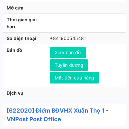
Mở cửa
Thời gian giới
hạn
Số điện thoại
+841900545481
Bản đồ
Xem bản đồ
Tuyến đường
Mặt tiền cửa hàng
Dịch vụ
[622020] Điểm BĐVHX Xuân Thọ 1 -
VNPost Post Office