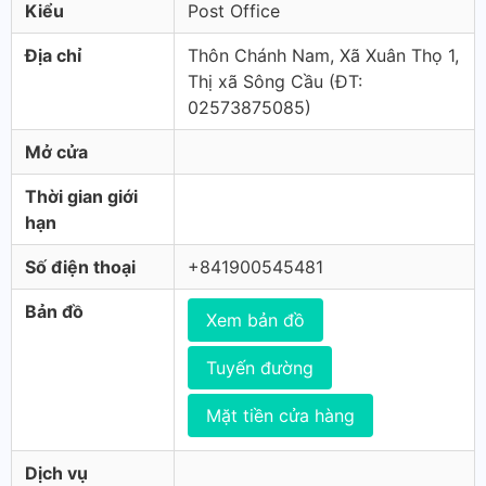
Kiểu
Post Office
Địa chỉ
Thôn Chánh Nam, Xã Xuân Thọ 1,
Thị xã Sông Cầu (ÐT:
02573875085)
Mở cửa
Thời gian giới
hạn
Số điện thoại
+841900545481
Bản đồ
Xem bản đồ
Tuyến đường
Mặt tiền cửa hàng
Dịch vụ