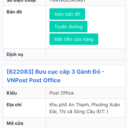
Số điện thoại
+841900545481
Bản đồ
Xem bản đồ
Tuyến đường
Mặt tiền cửa hàng
Dịch vụ
[622083] Bưu cục cấp 3 Gành Đỏ -
VNPost Post Office
Kiểu
Post Office
Địa chỉ
Khu phố An Thạnh, Phường Xuân
Đài, Thị xã Sông Cầu (ÐT: )
Mở cửa