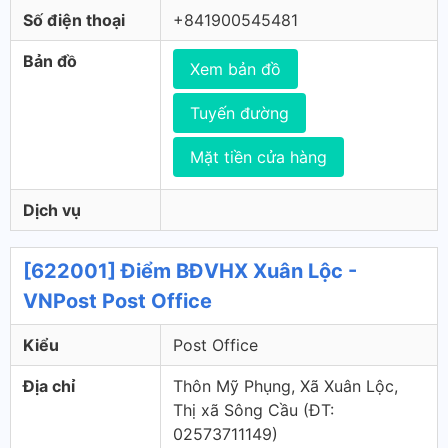
Số điện thoại
+841900545481
Bản đồ
Xem bản đồ
Tuyến đường
Mặt tiền cửa hàng
Dịch vụ
[622001] Điểm BĐVHX Xuân Lộc -
VNPost Post Office
Kiểu
Post Office
Địa chỉ
Thôn Mỹ Phụng, Xã Xuân Lộc,
Thị xã Sông Cầu (ÐT:
02573711149)