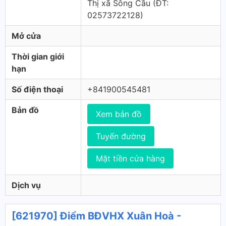
Thị xã Sông Cầu (ÐT:
02573722128)
Mở cửa
Thời gian giới
hạn
Số điện thoại
+841900545481
Bản đồ
Xem bản đồ
Tuyến đường
Mặt tiền cửa hàng
Dịch vụ
[621970] Điểm BĐVHX Xuân Hoà -