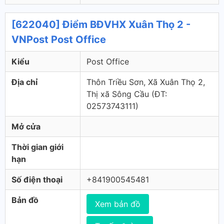
[622040] Điểm BĐVHX Xuân Thọ 2 -
VNPost Post Office
Kiểu
Post Office
Địa chỉ
Thôn Triều Sơn, Xã Xuân Thọ 2,
Thị xã Sông Cầu (ÐT:
02573743111)
Mở cửa
Thời gian giới
hạn
Số điện thoại
+841900545481
Bản đồ
Xem bản đồ