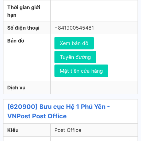
Thời gian giới
hạn
Số điện thoại
+841900545481
Bản đồ
Xem bản đồ
Tuyến đường
Mặt tiền cửa hàng
Dịch vụ
[620900] Bưu cục Hệ 1 Phú Yên -
VNPost Post Office
Kiểu
Post Office