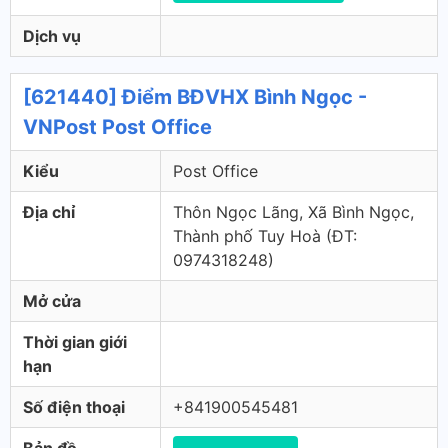
Dịch vụ
[621440] Điểm BĐVHX Bình Ngọc -
VNPost Post Office
Kiểu
Post Office
Địa chỉ
Thôn Ngọc Lãng, Xã Bình Ngọc,
Thành phố Tuy Hoà (ÐT:
0974318248)
Mở cửa
Thời gian giới
hạn
Số điện thoại
+841900545481