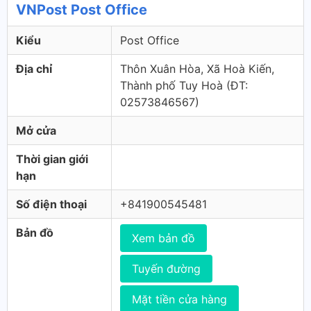
VNPost Post Office
Kiểu
Post Office
Địa chỉ
Thôn Xuân Hòa, Xã Hoà Kiến,
Thành phố Tuy Hoà (ÐT:
02573846567)
Mở cửa
Thời gian giới
hạn
Số điện thoại
+841900545481
Bản đồ
Xem bản đồ
Tuyến đường
Mặt tiền cửa hàng