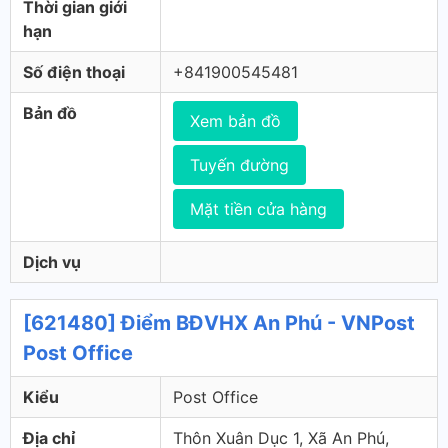
Thời gian giới
hạn
Số điện thoại
+841900545481
Bản đồ
Xem bản đồ
Tuyến đường
Mặt tiền cửa hàng
Dịch vụ
[621480] Điểm BĐVHX An Phú - VNPost
Post Office
Kiểu
Post Office
Địa chỉ
Thôn Xuân Dục 1, Xã An Phú,