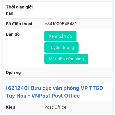
Thời gian giới
hạn
Số điện thoại
+841900545481
Bản đồ
Xem bản đồ
Tuyến đường
Mặt tiền cửa hàng
Dịch vụ
[621240] Bưu cục văn phòng VP TTGD
Tuy Hòa - VNPost Post Office
Kiểu
Post Office