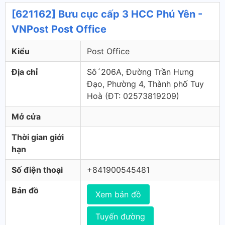
[621162] Bưu cục cấp 3 HCC Phú Yên -
VNPost Post Office
Kiểu
Post Office
Địa chỉ
Sô´206A, Đường Trần Hưng
Đạo, Phường 4, Thành phố Tuy
Hoà (ÐT: 02573819209)
Mở cửa
Thời gian giới
hạn
Số điện thoại
+841900545481
Bản đồ
Xem bản đồ
Tuyến đường