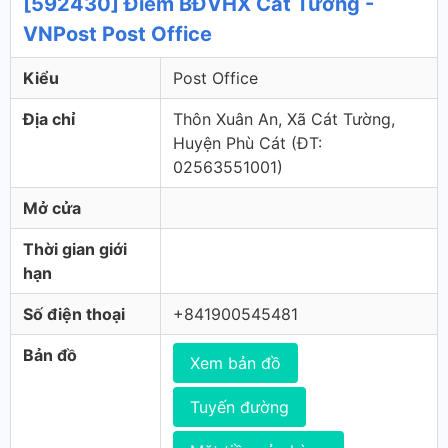
[592430] Điểm BĐVHX Cát Tường -
VNPost Post Office
Kiểu
Post Office
Địa chỉ
Thôn Xuân An, Xã Cát Tường,
Huyện Phù Cát (ÐT:
02563551001)
Mở cửa
Thời gian giới
hạn
Số điện thoại
+841900545481
Bản đồ
Xem bản đồ
Tuyến đường