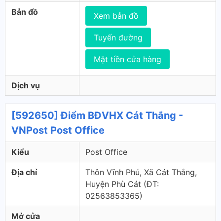
Bản đồ
Xem bản đồ
Tuyến đường
Mặt tiền cửa hàng
Dịch vụ
[592650] Điểm BĐVHX Cát Thắng -
VNPost Post Office
Kiểu
Post Office
Địa chỉ
Thôn Vĩnh Phú, Xã Cát Thắng,
Huyện Phù Cát (ÐT:
02563853365)
Mở cửa