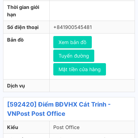
Thời gian giới
hạn
Số điện thoại
+841900545481
Bản đồ
Xem bản đồ
Tuyến đường
Mặt tiền cửa hàng
Dịch vụ
[592420] Điểm BĐVHX Cát Trinh -
VNPost Post Office
Kiểu
Post Office