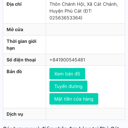
Địa chỉ
Thôn Chánh Hội, Xã Cát Chánh,
Huyện Phù Cát (ÐT:
02563653364)
Mở cửa
Thời gian giới
hạn
Số điện thoại
+841900545481
Bản đồ
Xem bản đồ
Tuyến đường
Mặt tiền cửa hàng
Dịch vụ