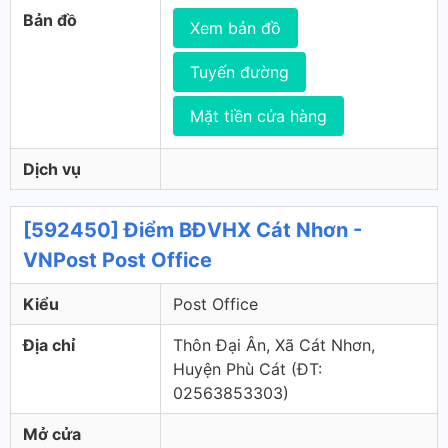
Bản đồ
Xem bản đồ
Tuyến đường
Mặt tiền cửa hàng
Dịch vụ
[592450] Điểm BĐVHX Cát Nhơn -
VNPost Post Office
Kiểu
Post Office
Địa chỉ
Thôn Đại Ân, Xã Cát Nhơn,
Huyện Phù Cát (ÐT:
02563853303)
Mở cửa