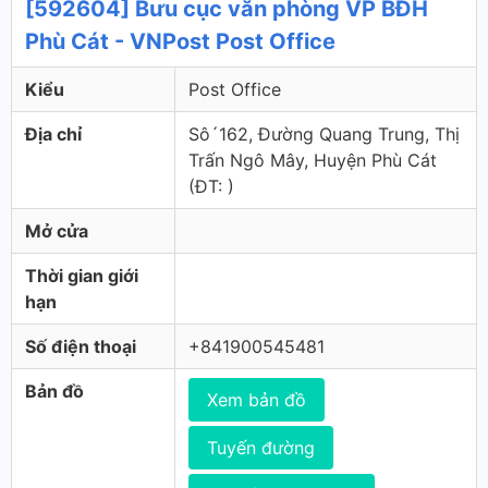
[592604] Bưu cục văn phòng VP BĐH
Phù Cát - VNPost Post Office
Kiểu
Post Office
Địa chỉ
Sô´162, Đường Quang Trung, Thị
Trấn Ngô Mây, Huyện Phù Cát
(ÐT: )
Mở cửa
Thời gian giới
hạn
Số điện thoại
+841900545481
Bản đồ
Xem bản đồ
Tuyến đường