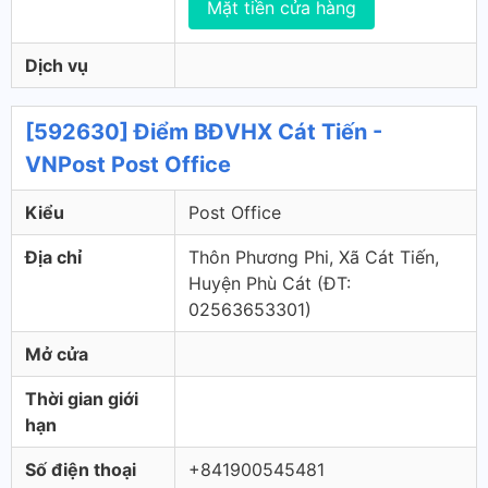
Mặt tiền cửa hàng
Dịch vụ
[592630] Điểm BĐVHX Cát Tiến -
VNPost Post Office
Kiểu
Post Office
Địa chỉ
Thôn Phương Phi, Xã Cát Tiến,
Huyện Phù Cát (ÐT:
02563653301)
Mở cửa
Thời gian giới
hạn
Số điện thoại
+841900545481