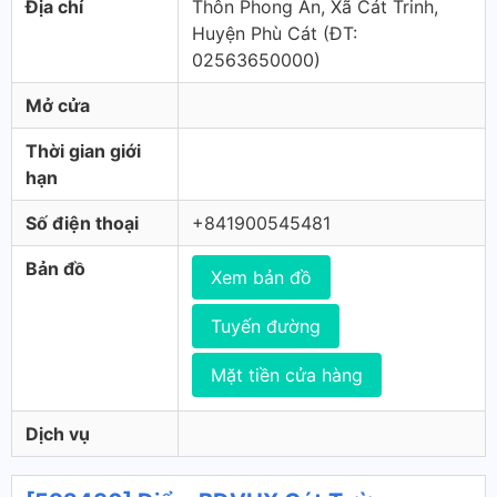
Địa chỉ
Thôn Phong An, Xã Cát Trinh,
Huyện Phù Cát (ÐT:
02563650000)
Mở cửa
Thời gian giới
hạn
Số điện thoại
+841900545481
Bản đồ
Xem bản đồ
Tuyến đường
Mặt tiền cửa hàng
Dịch vụ