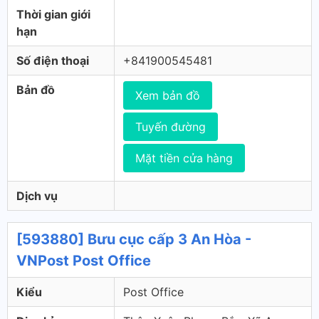
Thời gian giới
hạn
Số điện thoại
+841900545481
Bản đồ
Xem bản đồ
Tuyến đường
Mặt tiền cửa hàng
Dịch vụ
[593880] Bưu cục cấp 3 An Hòa -
VNPost Post Office
Kiểu
Post Office