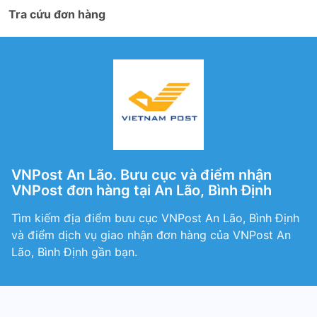
Tra cứu đơn hàng
VNPost An Lão. Bưu cục và điểm nhận
VNPost đơn hàng tại An Lão, Bình Định
Tìm kiếm địa điểm bưu cục VNPost An Lão, Bình Định
và điểm dịch vụ giao nhận đơn hàng của VNPost An
Lão, Bình Định gần bạn.