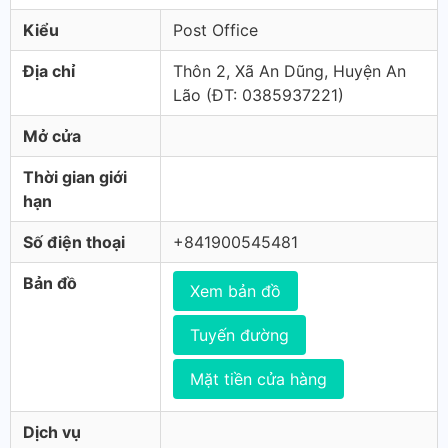
Kiểu
Post Office
Địa chỉ
Thôn 2, Xã An Dũng, Huyện An
Lão (ÐT: 0385937221)
Mở cửa
Thời gian giới
hạn
Số điện thoại
+841900545481
Bản đồ
Xem bản đồ
Tuyến đường
Mặt tiền cửa hàng
Dịch vụ