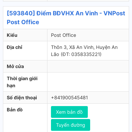
[593840] Điểm BĐVHX An Vinh - VNPost
Post Office
Kiểu
Post Office
Địa chỉ
Thôn 3, Xã An Vinh, Huyện An
Lão (ÐT: 0358335221)
Mở cửa
Thời gian giới
hạn
Số điện thoại
+841900545481
Bản đồ
Xem bản đồ
Tuyến đường