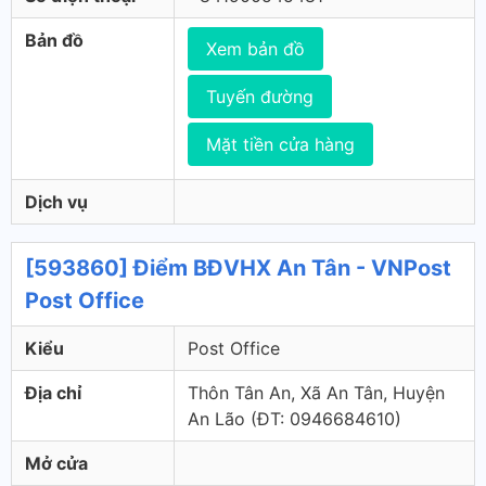
Bản đồ
Xem bản đồ
Tuyến đường
Mặt tiền cửa hàng
Dịch vụ
[593860] Điểm BĐVHX An Tân - VNPost
Post Office
Kiểu
Post Office
Địa chỉ
Thôn Tân An, Xã An Tân, Huyện
An Lão (ÐT: 0946684610)
Mở cửa