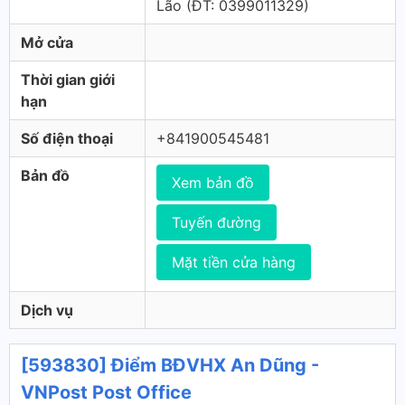
Lão (ÐT: 0399011329)
Mở cửa
Thời gian giới
hạn
Số điện thoại
+841900545481
Bản đồ
Xem bản đồ
Tuyến đường
Mặt tiền cửa hàng
Dịch vụ
[593830] Điểm BĐVHX An Dũng -
VNPost Post Office