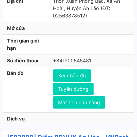
Địa chỉ
Thôn Xuân Phong Bắc, Xã An
Hoà , Huyện An Lão (ÐT:
02563878512)
Mở cửa
Thời gian giới
hạn
Số điện thoại
+841900545481
Bản đồ
Xem bản đồ
Tuyến đường
Mặt tiền cửa hàng
Dịch vụ