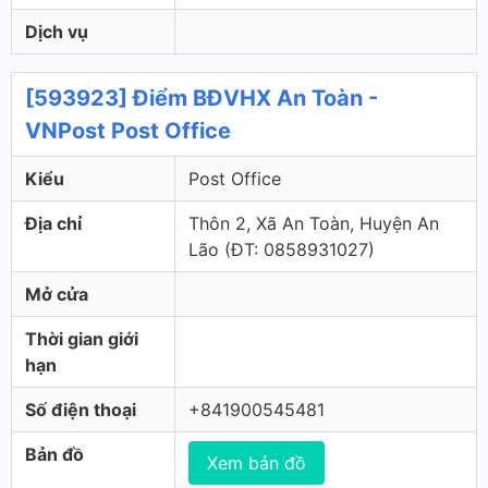
Dịch vụ
[593923] Điểm BĐVHX An Toàn -
VNPost Post Office
Kiểu
Post Office
Địa chỉ
Thôn 2, Xã An Toàn, Huyện An
Lão (ÐT: 0858931027)
Mở cửa
Thời gian giới
hạn
Số điện thoại
+841900545481
Bản đồ
Xem bản đồ