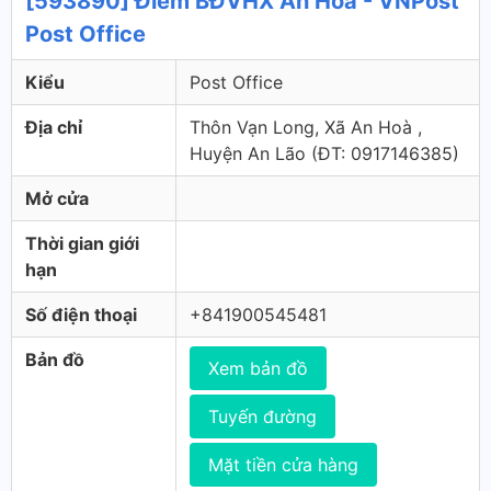
[593890] Điểm BĐVHX An Hòa - VNPost
Post Office
Kiểu
Post Office
Địa chỉ
Thôn Vạn Long, Xã An Hoà ,
Huyện An Lão (ÐT: 0917146385)
Mở cửa
Thời gian giới
hạn
Số điện thoại
+841900545481
Bản đồ
Xem bản đồ
Tuyến đường
Mặt tiền cửa hàng