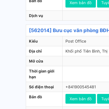
Bản đồ
Xem bản đồ
Tuy
Dịch vụ
[562014] Bưu cục văn phòng BĐH 
Kiểu
Post Office
Địa chỉ
Khối phố Tiên Bình, Th
Mở cửa
Thời gian giới
hạn
Số điện thoại
+841900545481
Bản đồ
Xem bản đồ
Tuy