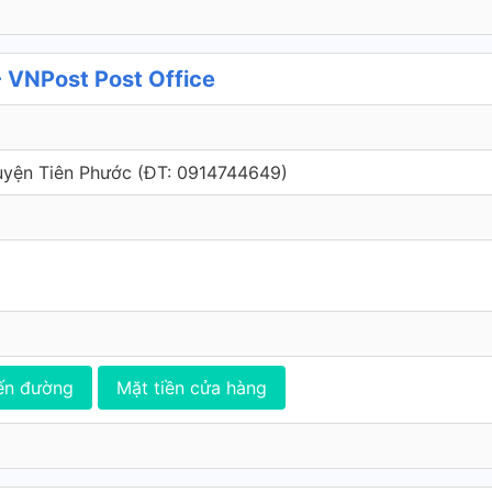
 VNPost Post Office
Huyện Tiên Phước (ÐT: 0914744649)
ến đường
Mặt tiền cửa hàng