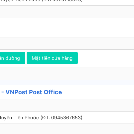
ến đường
Mặt tiền cửa hàng
- VNPost Post Office
 Huyện Tiên Phước (ÐT: 0945367653)