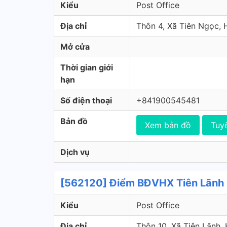
Kiểu
Post Office
Địa chỉ
Thôn 4, Xã Tiên Ngọc,
Mở cửa
Thời gian giới
hạn
Số điện thoại
+841900545481
Bản đồ
Xem bản đồ
Tuy
Dịch vụ
[562120] Điểm BĐVHX Tiên Lãnh 
Kiểu
Post Office
Địa chỉ
Thôn 10, Xã Tiên Lãnh