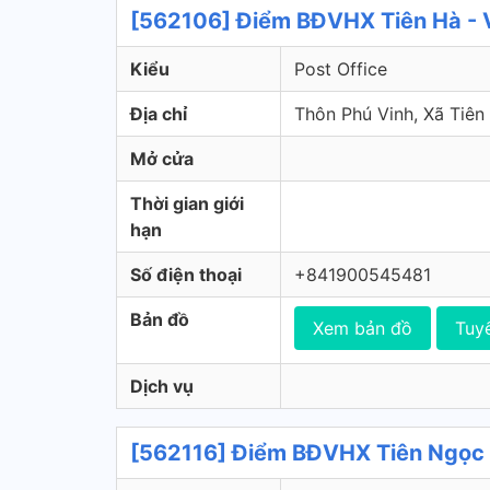
[562106] Điểm BĐVHX Tiên Hà - 
Kiểu
Post Office
Địa chỉ
Thôn Phú Vinh, Xã Tiê
Mở cửa
Thời gian giới
hạn
Số điện thoại
+841900545481
Bản đồ
Xem bản đồ
Tuy
Dịch vụ
[562116] Điểm BĐVHX Tiên Ngọc 