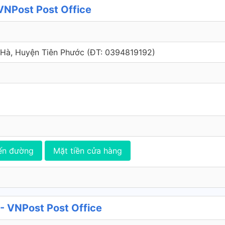
VNPost Post Office
n Hà, Huyện Tiên Phước (ÐT: 0394819192)
ến đường
Mặt tiền cửa hàng
- VNPost Post Office