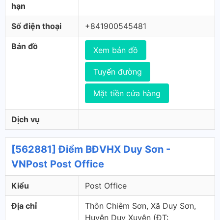
hạn
Số điện thoại
+841900545481
Bản đồ
Xem bản đồ
Tuyến đường
Mặt tiền cửa hàng
Dịch vụ
[562881] Điểm BĐVHX Duy Sơn -
VNPost Post Office
Kiểu
Post Office
Địa chỉ
Thôn Chiêm Sơn, Xã Duy Sơn,
Huyện Duy Xuyên (ÐT: