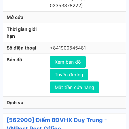
02353878222)
Mở cửa
Thời gian giới
hạn
Số điện thoại
+841900545481
Bản đồ
Xem bản đồ
Tuyến đường
Mặt tiền cửa hàng
Dịch vụ
[562900] Điểm BĐVHX Duy Trung -
VNPost Post Office