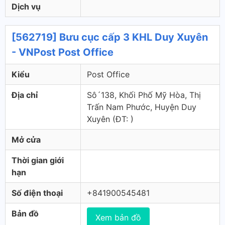
Dịch vụ
[562719] Bưu cục cấp 3 KHL Duy Xuyên
- VNPost Post Office
Kiểu
Post Office
Địa chỉ
Sô´138, Khối Phố Mỹ Hòa, Thị
Trấn Nam Phước, Huyện Duy
Xuyên (ÐT: )
Mở cửa
Thời gian giới
hạn
Số điện thoại
+841900545481
Bản đồ
Xem bản đồ