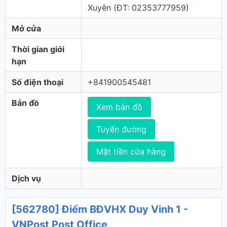
Xuyên (ÐT: 02353777959)
Mở cửa
Thời gian giới
hạn
Số điện thoại
+841900545481
Bản đồ
Xem bản đồ
Tuyến đường
Mặt tiền cửa hàng
Dịch vụ
[562780] Điểm BĐVHX Duy Vinh 1 -
VNPost Post Office