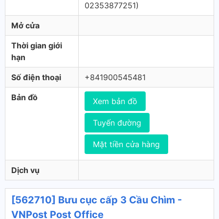
02353877251)
Mở cửa
Thời gian giới
hạn
Số điện thoại
+841900545481
Bản đồ
Xem bản đồ
Tuyến đường
Mặt tiền cửa hàng
Dịch vụ
[562710] Bưu cục cấp 3 Cầu Chìm -
VNPost Post Office