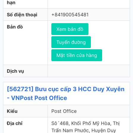
hạn
Số điện thoại
+841900545481
Bản đồ
Xem bản đồ
Tuyến đường
Mặt tiền cửa hàng
Dịch vụ
[562721] Bưu cục cấp 3 HCC Duy Xuyên
- VNPost Post Office
Kiểu
Post Office
Địa chỉ
Sô´468, Khối Phố Mỹ Hòa, Thị
Trấn Nam Phước, Huyện Duy