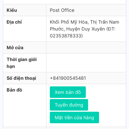
Kiểu
Post Office
Địa chỉ
Khối Phố Mỹ Hòa, Thị Trấn Nam
Phước, Huyện Duy Xuyên (ÐT:
02353878333)
Mở cửa
Thời gian giới
hạn
Số điện thoại
+841900545481
Bản đồ
Xem bản đồ
Tuyến đường
Mặt tiền cửa hàng