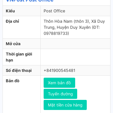
Kiểu
Post Office
Địa chỉ
Thôn Hòa Nam (thôn 3), Xã Duy
Trung, Huyện Duy Xuyên (ÐT:
0978819733)
Mở cửa
Thời gian giới
hạn
Số điện thoại
+841900545481
Bản đồ
Xem bản đồ
Tuyến đường
Mặt tiền cửa hàng