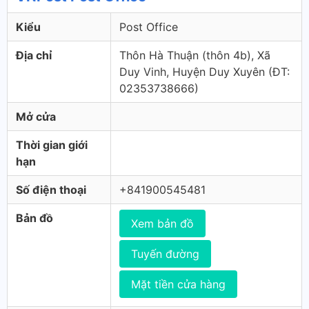
Kiểu
Post Office
Địa chỉ
Thôn Hà Thuận (thôn 4b), Xã
Duy Vinh, Huyện Duy Xuyên (ÐT:
02353738666)
Mở cửa
Thời gian giới
hạn
Số điện thoại
+841900545481
Bản đồ
Xem bản đồ
Tuyến đường
Mặt tiền cửa hàng