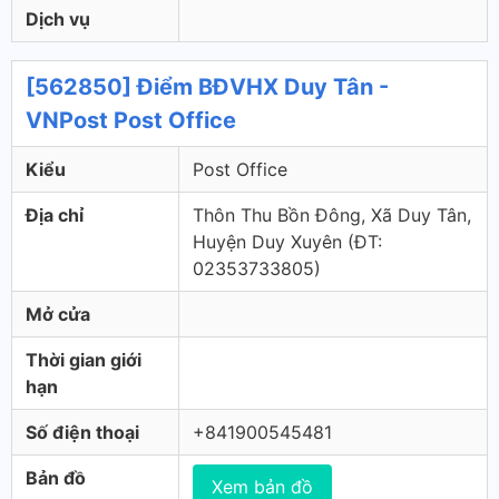
Dịch vụ
[562850] Điểm BĐVHX Duy Tân -
VNPost Post Office
Kiểu
Post Office
Địa chỉ
Thôn Thu Bồn Đông, Xã Duy Tân,
Huyện Duy Xuyên (ÐT:
02353733805)
Mở cửa
Thời gian giới
hạn
Số điện thoại
+841900545481
Bản đồ
Xem bản đồ