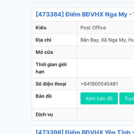
[473384] Điểm BĐVHX Nga My - V
Kiểu
Post Office
Địa chỉ
Bản Bay, Xã Nga My, 
Mở cửa
Thời gian giới
hạn
Số điện thoại
+841900545481
Bản đồ
Xem bản đồ
Tuy
Dịch vụ
[473398] Điểm BĐVHX Yên Tĩnh -