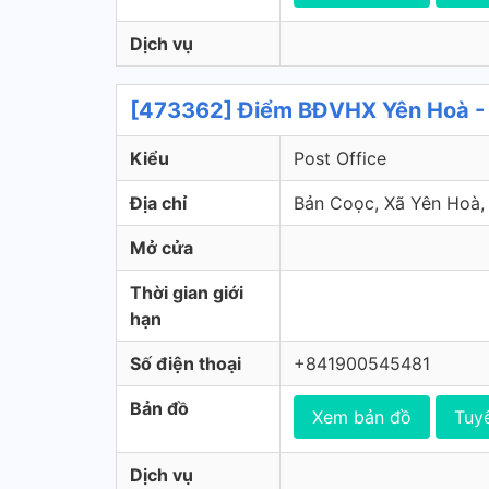
Dịch vụ
[473362] Điểm BĐVHX Yên Hoà - 
Kiểu
Post Office
Địa chỉ
Bản Coọc, Xã Yên Hoà
Mở cửa
Thời gian giới
hạn
Số điện thoại
+841900545481
Bản đồ
Xem bản đồ
Tuy
Dịch vụ