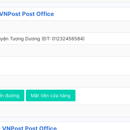
NPost Post Office
Huyện Tương Dương (ÐT: 01232456584)
ến đường
Mặt tiền cửa hàng
 VNPost Post Office