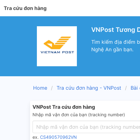
Tra cứu đơn hàng
VNPost Tương D
Tìm kiếm địa điểm 
Nghệ An gần bạn.
Home
Tra cứu đơn hàng - VNPost
Bài
VNPost Tra cứu đơn hàng
Nhập mã vận đơn của bạn (tracking number)
ex.
CS490570962VN