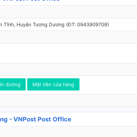
ên Tĩnh, Huyện Tương Dương (ÐT: 0943909708)
ến đường
Mặt tiền cửa hàng
g - VNPost Post Office