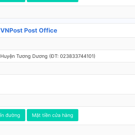
VNPost Post Office
, Huyện Tương Dương (ÐT: 023833744101)
ến đường
Mặt tiền cửa hàng