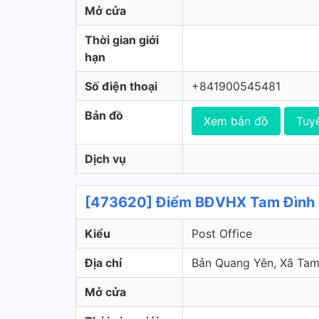
Mở cửa
Thời gian giới
hạn
Số điện thoại
+841900545481
Bản đồ
Xem bản đồ
Tuy
Dịch vụ
[473620] Điểm BĐVHX Tam Đình 
Kiểu
Post Office
Địa chỉ
Bản Quang Yên, Xã Ta
Mở cửa