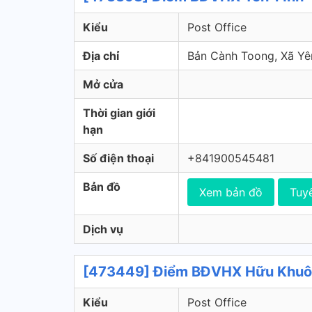
Kiểu
Post Office
Địa chỉ
Bản Cành Toong, Xã Y
Mở cửa
Thời gian giới
hạn
Số điện thoại
+841900545481
Bản đồ
Xem bản đồ
Tuy
Dịch vụ
[473449] Điểm BĐVHX Hữu Khuôn
Kiểu
Post Office