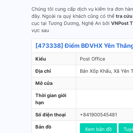
Chúng tôi cung cấp dịch vụ kiểm tra đơn hà
đây. Ngoài ra quý khách cũng có thể
tra cứ
cục tại Tương Dương, Nghệ An bởi
VNPost T
vực sau
[473338] Điểm BĐVHX Yên Thắng 
Kiểu
Post Office
Địa chỉ
Bản Xốp Khấu, Xã Yên
Mở cửa
Thời gian giới
hạn
Số điện thoại
+841900545481
Bản đồ
Xem bản đồ
Tuy