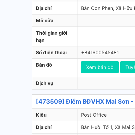
Địa chỉ
Bản Con Phen, Xã Hữu
Mở cửa
Thời gian giới
hạn
Số điện thoại
+841900545481
Bản đồ
Xem bản đồ
Tuy
Dịch vụ
[473509] Điểm BĐVHX Mai Sơn - 
Kiểu
Post Office
Địa chỉ
Bản Huồi Tố 1, Xã M