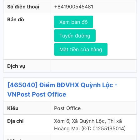
Số điện thoại
+841900545481
Bản đồ
Xem bản đồ
Tuyến đường
Mặt tiền cửa hàng
Dịch vụ
[465040] Điểm BĐVHX Quỳnh Lộc -
VNPost Post Office
Kiểu
Post Office
Địa chỉ
Xóm 6, Xã Quỳnh Lộc, Thị xã
Hoàng Mai (ÐT: 01255195014)