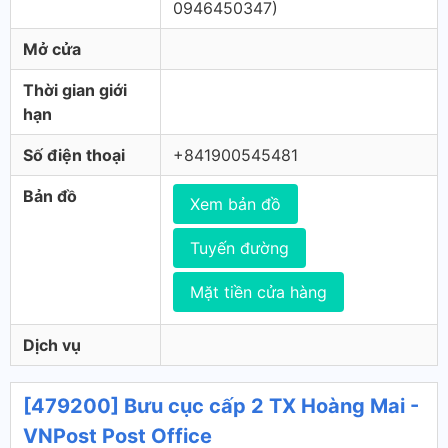
0946450347)
Mở cửa
Thời gian giới
hạn
Số điện thoại
+841900545481
Bản đồ
Xem bản đồ
Tuyến đường
Mặt tiền cửa hàng
Dịch vụ
[479200] Bưu cục cấp 2 TX Hoàng Mai -
VNPost Post Office