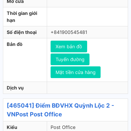
Mở cửa
Thời gian giới
hạn
Số điện thoại
+841900545481
Bản đồ
Xem bản đồ
Tuyến đường
Mặt tiền cửa hàng
Dịch vụ
[465041] Điểm BĐVHX Quỳnh Lộc 2 -
VNPost Post Office
Kiểu
Post Office