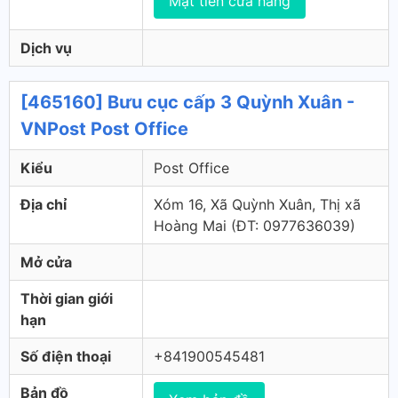
Mặt tiền cửa hàng
Dịch vụ
[465160] Bưu cục cấp 3 Quỳnh Xuân -
VNPost Post Office
Kiểu
Post Office
Địa chỉ
Xóm 16, Xã Quỳnh Xuân, Thị xã
Hoàng Mai (ÐT: 0977636039)
Mở cửa
Thời gian giới
hạn
Số điện thoại
+841900545481
Bản đồ