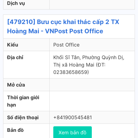
Dịch vụ
[479210] Bưu cục khai thác cấp 2 TX
Hoàng Mai - VNPost Post Office
Kiểu
Post Office
Địa chỉ
Khối Sĩ Tân, Phường Quỳnh Dị,
Thị xã Hoàng Mai (ÐT:
02383658659)
Mở cửa
Thời gian giới
hạn
Số điện thoại
+841900545481
Bản đồ
Xem bản đồ