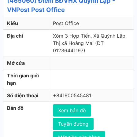
[465060] Điểm BĐVHX Quỳnh Lập -
VNPost Post Office
Kiểu
Post Office
Địa chỉ
Xóm 3 Hợp Tiến, Xã Quỳnh Lập,
Thị xã Hoàng Mai (ÐT:
01236441197)
Mở cửa
Thời gian giới
hạn
Số điện thoại
+841900545481
Bản đồ
Xem bản đồ
Tuyến đường