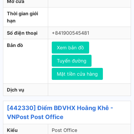
Mở cửa
Thời gian giới
hạn
Số điện thoại
+841900545481
Bản đồ
Xem bản đồ
Tuyến đường
Mặt tiền cửa hàng
Dịch vụ
[442330] Điểm BĐVHX Hoằng Khê -
VNPost Post Office
Kiểu
Post Office