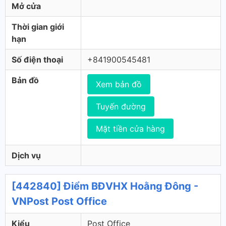
Mở cửa
Thời gian giới
hạn
Số điện thoại
+841900545481
Bản đồ
Xem bản đồ
Tuyến đường
Mặt tiền cửa hàng
Dịch vụ
[442840] Điểm BĐVHX Hoằng Đông -
VNPost Post Office
Kiểu
Post Office