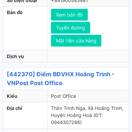
Số điện thoại
+841900545481
Bản đồ
Xem bản đồ
Tuyến đường
Mặt tiền cửa hàng
Dịch vụ
[442370] Điểm BĐVHX Hoằng Trinh -
VNPost Post Office
Kiểu
Post Office
Địa chỉ
Thôn Trinh Nga, Xã Hoằng Trinh,
Huyện Hoằng Hoá (ÐT:
0944307286)