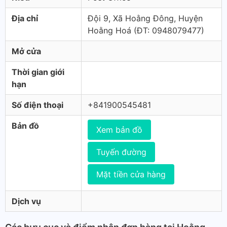
Địa chỉ
Đội 9, Xã Hoằng Đông, Huyện
Hoằng Hoá (ÐT: 0948079477)
Mở cửa
Thời gian giới
hạn
Số điện thoại
+841900545481
Bản đồ
Xem bản đồ
Tuyến đường
Mặt tiền cửa hàng
Dịch vụ