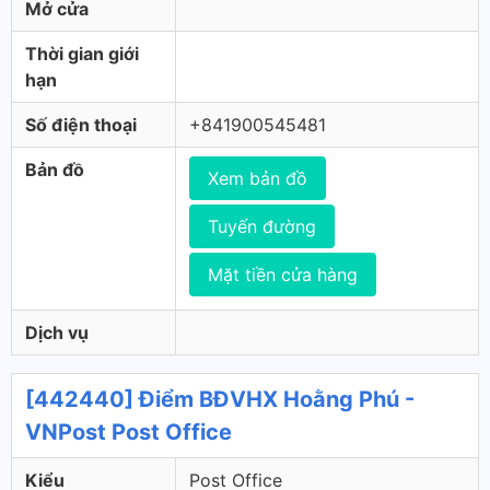
Mở cửa
Thời gian giới
hạn
Số điện thoại
+841900545481
Bản đồ
Xem bản đồ
Tuyến đường
Mặt tiền cửa hàng
Dịch vụ
[442440] Điểm BĐVHX Hoằng Phú -
VNPost Post Office
Kiểu
Post Office