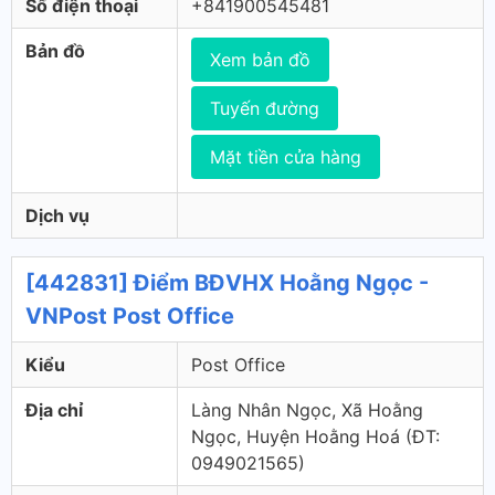
Số điện thoại
+841900545481
Bản đồ
Xem bản đồ
Tuyến đường
Mặt tiền cửa hàng
Dịch vụ
[442831] Điểm BĐVHX Hoằng Ngọc -
VNPost Post Office
Kiểu
Post Office
Địa chỉ
Làng Nhân Ngọc, Xã Hoằng
Ngọc, Huyện Hoằng Hoá (ÐT:
0949021565)