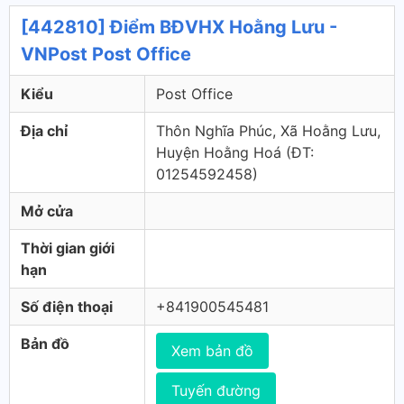
[442810] Điểm BĐVHX Hoằng Lưu -
VNPost Post Office
Kiểu
Post Office
Địa chỉ
Thôn Nghĩa Phúc, Xã Hoằng Lưu,
Huyện Hoằng Hoá (ÐT:
01254592458)
Mở cửa
Thời gian giới
hạn
Số điện thoại
+841900545481
Bản đồ
Xem bản đồ
Tuyến đường