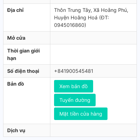
Địa chỉ
Thôn Trung Tây, Xã Hoằng Phú,
Huyện Hoằng Hoá (ÐT:
0945016860)
Mở cửa
Thời gian giới
hạn
Số điện thoại
+841900545481
Bản đồ
Xem bản đồ
Tuyến đường
Mặt tiền cửa hàng
Dịch vụ