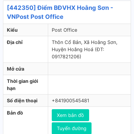
[442350] Điểm BĐVHX Hoằng Sơn -
VNPost Post Office
Kiểu
Post Office
Địa chỉ
Thôn Cổ Bản, Xã Hoằng Sơn,
Huyện Hoằng Hoá (ÐT:
0917821206)
Mở cửa
Thời gian giới
hạn
Số điện thoại
+841900545481
Bản đồ
Xem bản đồ
Tuyến đường