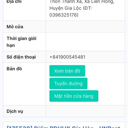
Địa chỉ
Thôn Thanh Xá, Xã Liên Hồng,
Huyện Gia Lộc (ÐT:
0396325176)
Mở cửa
Thời gian giới
hạn
Số điện thoại
+841900545481
Bản đồ
Xem bản đồ
Tuyến đường
Mặt tiền cửa hàng
Dịch vụ