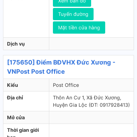
Xem bản đồ
Tuyến đường
Mặt tiền cửa hàng
Dịch vụ
[175650] Điểm BĐVHX Đức Xương -
VNPost Post Office
Kiểu
Post Office
Địa chỉ
Thôn An Cư 1, Xã Đức Xương,
Huyện Gia Lộc (ÐT: 0917928413)
Mở cửa
Thời gian giới