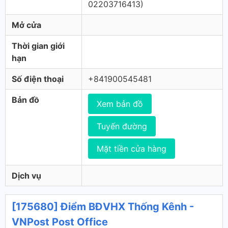
02203716413)
Mở cửa
Thời gian giới
hạn
Số điện thoại
+841900545481
Bản đồ
Xem bản đồ
Tuyến đường
Mặt tiền cửa hàng
Dịch vụ
[175680] Điểm BĐVHX Thống Kênh -
VNPost Post Office