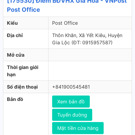
[175530] Điểm BĐVHX Gia Hòa - VNPost
Post Office
Kiểu
Post Office
Địa chỉ
Thôn Khăn, Xã Yết Kiêu, Huyện
Gia Lộc (ÐT: 0915957587)
Mở cửa
Thời gian giới
hạn
Số điện thoại
+841900545481
Bản đồ
Xem bản đồ
Tuyến đường
Mặt tiền cửa hàng