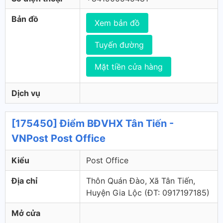
Bản đồ
Xem bản đồ
Tuyến đường
Mặt tiền cửa hàng
Dịch vụ
[175450] Điểm BĐVHX Tân Tiến -
VNPost Post Office
Kiểu
Post Office
Địa chỉ
Thôn Quán Đào, Xã Tân Tiến,
Huyện Gia Lộc (ÐT: 0917197185)
Mở cửa