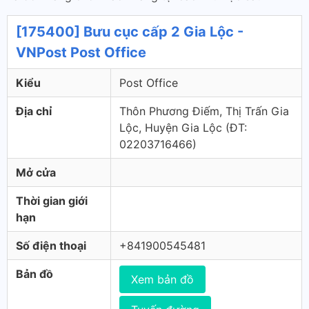
[175400] Bưu cục cấp 2 Gia Lộc -
VNPost Post Office
Kiểu
Post Office
Địa chỉ
Thôn Phương Điếm, Thị Trấn Gia
Lộc, Huyện Gia Lộc (ÐT:
02203716466)
Mở cửa
Thời gian giới
hạn
Số điện thoại
+841900545481
Bản đồ
Xem bản đồ