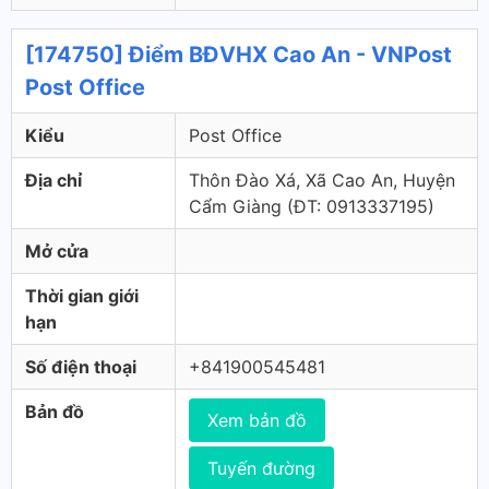
[174750] Điểm BĐVHX Cao An - VNPost
Post Office
Kiểu
Post Office
Địa chỉ
Thôn Đào Xá, Xã Cao An, Huyện
Cẩm Giàng (ÐT: 0913337195)
Mở cửa
Thời gian giới
hạn
Số điện thoại
+841900545481
Bản đồ
Xem bản đồ
Tuyến đường