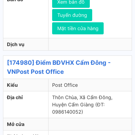
Xem bản đồ
Tuyến đường
Mặt tiền cửa hàng
Dịch vụ
[174980] Điểm BĐVHX Cẩm Đông -
VNPost Post Office
Kiểu
Post Office
Địa chỉ
Thôn Chùa, Xã Cẩm Đông,
Huyện Cẩm Giàng (ÐT:
0986140052)
Mở cửa