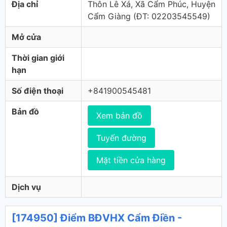
Địa chỉ
Thôn Lê Xá, Xã Cẩm Phúc, Huyện
Cẩm Giàng (ÐT: 02203545549)
Mở cửa
Thời gian giới
hạn
Số điện thoại
+841900545481
Bản đồ
Xem bản đồ
Tuyến đường
Mặt tiền cửa hàng
Dịch vụ
[174950] Điểm BĐVHX Cẩm Điền -