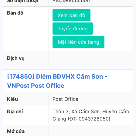
Số điện thoại
+841900545481
Bản đồ
Xem bản đồ
Tuyến đường
Mặt tiền cửa hàng
Dịch vụ
[174850] Điểm BĐVHX Cẩm Sơn -
VNPost Post Office
Kiểu
Post Office
Địa chỉ
Thôn 3, Xã Cẩm Sơn, Huyện Cẩm
Giàng (ÐT: 0943728050)
Mở cửa