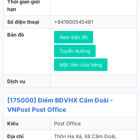
Thời gian giới
hạn
Số điện thoại
+841900545481
Bản đồ
Xem bản đồ
Tuyến đường
Mặt tiền cửa hàng
Dịch vụ
[175000] Điểm BĐVHX Cẩm Đoài -
VNPost Post Office
Kiểu
Post Office
Địa chỉ
Thôn Ha Xá, Xã Cẩm Đoài,