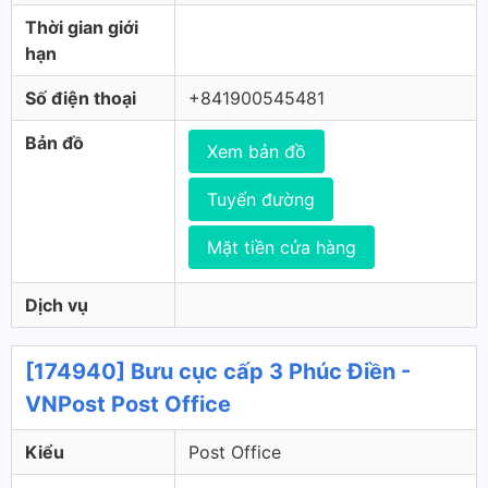
Thời gian giới
hạn
Số điện thoại
+841900545481
Bản đồ
Xem bản đồ
Tuyến đường
Mặt tiền cửa hàng
Dịch vụ
[174940] Bưu cục cấp 3 Phúc Điền -
VNPost Post Office
Kiểu
Post Office