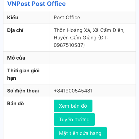
VNPost Post Office
Kiểu
Post Office
Địa chỉ
Thôn Hoàng Xá, Xã Cẩm Điền,
Huyện Cẩm Giàng (ÐT:
0987510587)
Mở cửa
Thời gian giới
hạn
Số điện thoại
+841900545481
Bản đồ
Xem bản đồ
Tuyến đường
Mặt tiền cửa hàng