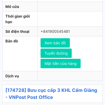
Mở cửa
Thời gian giới
hạn
Số điện thoại
+841900545481
Bản đồ
Xem bản đồ
Tuyến đường
Mặt tiền cửa hàng
Dịch vụ
[174728] Bưu cục cấp 3 KHL Cẩm Giàng
- VNPost Post Office