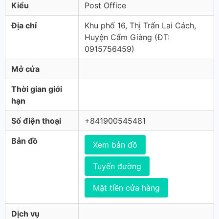
Kiểu
Post Office
Địa chỉ
Khu phố 16, Thị Trấn Lai Cách,
Huyện Cẩm Giàng (ÐT:
0915756459)
Mở cửa
Thời gian giới
hạn
Số điện thoại
+841900545481
Bản đồ
Xem bản đồ
Tuyến đường
Mặt tiền cửa hàng
Dịch vụ