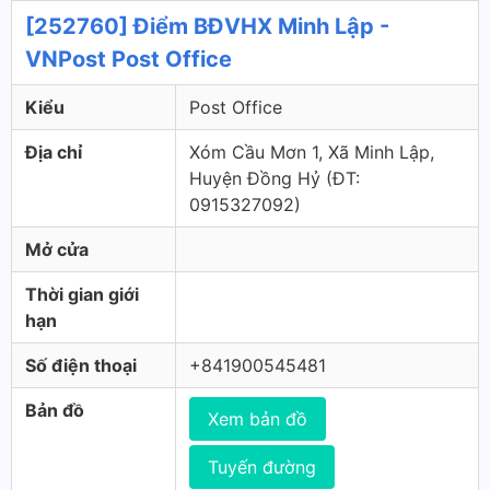
[252760] Điểm BĐVHX Minh Lập -
VNPost Post Office
Kiểu
Post Office
Địa chỉ
Xóm Cầu Mơn 1, Xã Minh Lập,
Huyện Đồng Hỷ (ÐT:
0915327092)
Mở cửa
Thời gian giới
hạn
Số điện thoại
+841900545481
Bản đồ
Xem bản đồ
Tuyến đường