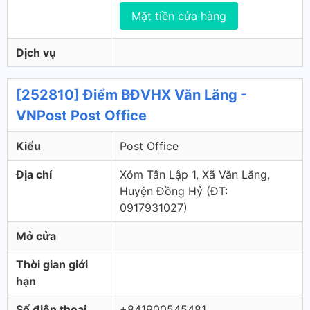
Mặt tiền cửa hàng
Dịch vụ
[252810] Điểm BĐVHX Văn Lăng -
VNPost Post Office
Kiểu
Post Office
Địa chỉ
Xóm Tân Lập 1, Xã Văn Lăng,
Huyện Đồng Hỷ (ÐT:
0917931027)
Mở cửa
Thời gian giới
hạn
Số điện thoại
+841900545481