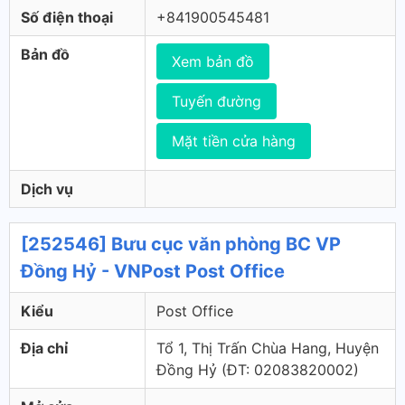
Số điện thoại
+841900545481
Bản đồ
Xem bản đồ
Tuyến đường
Mặt tiền cửa hàng
Dịch vụ
[252546] Bưu cục văn phòng BC VP
Đồng Hỷ - VNPost Post Office
Kiểu
Post Office
Địa chỉ
Tổ 1, Thị Trấn Chùa Hang, Huyện
Đồng Hỷ (ÐT: 02083820002)