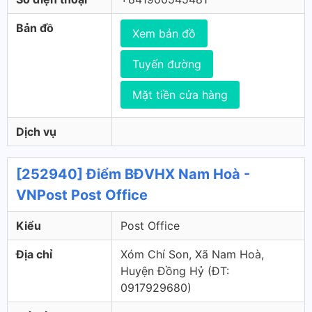
Bản đồ
Xem bản đồ
Tuyến đường
Mặt tiền cửa hàng
Dịch vụ
[252940] Điểm BĐVHX Nam Hoà -
VNPost Post Office
Kiểu
Post Office
Địa chỉ
Xóm Chí Son, Xã Nam Hoà,
Huyện Đồng Hỷ (ÐT:
0917929680)