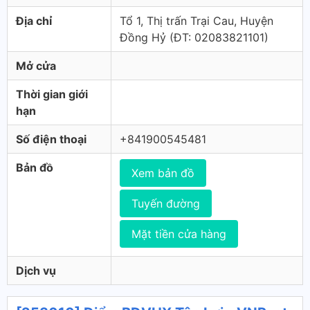
Địa chỉ
Tổ 1, Thị trấn Trại Cau, Huyện
Đồng Hỷ (ÐT: 02083821101)
Mở cửa
Thời gian giới
hạn
Số điện thoại
+841900545481
Bản đồ
Xem bản đồ
Tuyến đường
Mặt tiền cửa hàng
Dịch vụ