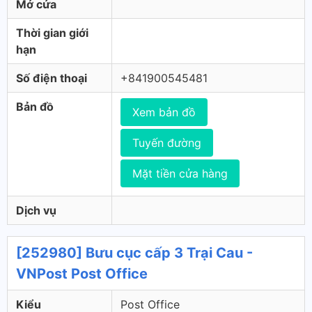
Mở cửa
Thời gian giới
hạn
Số điện thoại
+841900545481
Bản đồ
Xem bản đồ
Tuyến đường
Mặt tiền cửa hàng
Dịch vụ
[252980] Bưu cục cấp 3 Trại Cau -
VNPost Post Office
Kiểu
Post Office