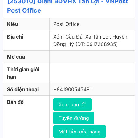
[253010] Điểm BĐVHX Tân Lợi - VNPost
Post Office
Kiểu
Post Office
Địa chỉ
Xóm Cầu Đá, Xã Tân Lợi, Huyện
Đồng Hỷ (ÐT: 0917208935)
Mở cửa
Thời gian giới
hạn
Số điện thoại
+841900545481
Bản đồ
Xem bản đồ
Tuyến đường
Mặt tiền cửa hàng