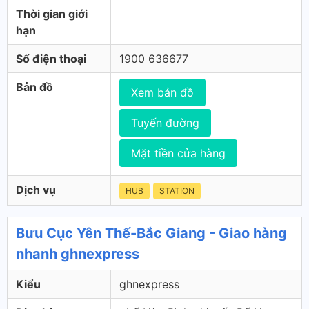
Thời gian giới
hạn
Số điện thoại
1900 636677
Bản đồ
Xem bản đồ
Tuyến đường
Mặt tiền cửa hàng
Dịch vụ
HUB
STATION
Bưu Cục Yên Thế-Bắc Giang - Giao hàng
nhanh ghnexpress
Kiểu
ghnexpress