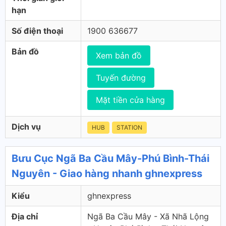
hạn
Số điện thoại
1900 636677
Bản đồ
Xem bản đồ
Tuyến đường
Mặt tiền cửa hàng
Dịch vụ
HUB
STATION
Bưu Cục Ngã Ba Cầu Mây-Phú Bình-Thái
Nguyên - Giao hàng nhanh ghnexpress
Kiểu
ghnexpress
Địa chỉ
Ngã Ba Cầu Mây - Xã Nhã Lộng