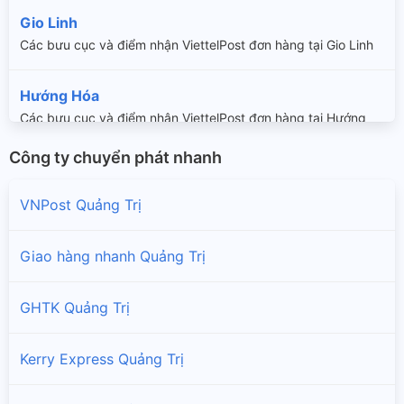
Gio Linh
Các bưu cục và điểm nhận ViettelPost đơn hàng tại Gio Linh
Hướng Hóa
Các bưu cục và điểm nhận ViettelPost đơn hàng tại Hướng
Hóa
Công ty chuyển phát nhanh
Hải Lăng
VNPost Quảng Trị
Các bưu cục và điểm nhận ViettelPost đơn hàng tại Hải Lăng
Giao hàng nhanh Quảng Trị
Quảng Trị
Các bưu cục và điểm nhận ViettelPost đơn hàng tại Quảng Trị
GHTK Quảng Trị
Triệu Phong
Kerry Express Quảng Trị
Các bưu cục và điểm nhận ViettelPost đơn hàng tại Triệu
Phong