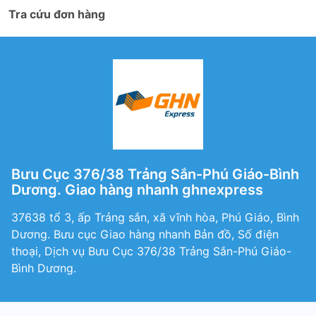
Tra cứu đơn hàng
Bưu Cục 376/38 Trảng Sắn-Phú Giáo-Bình
Dương. Giao hàng nhanh ghnexpress
37638 tổ 3, ấp Trảng sắn, xã vĩnh hòa, Phú Giáo, Bình
Dương. Bưu cục Giao hàng nhanh Bản đồ, Số điện
thoại, Dịch vụ Bưu Cục 376/38 Trảng Sắn-Phú Giáo-
Bình Dương.