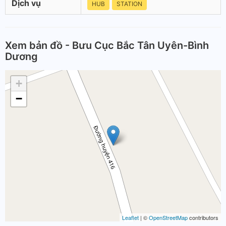
Dịch vụ
HUB
STATION
Xem bản đồ - Bưu Cục Bắc Tân Uyên-Bình
Dương
+
−
Leaflet
| ©
OpenStreetMap
contributors