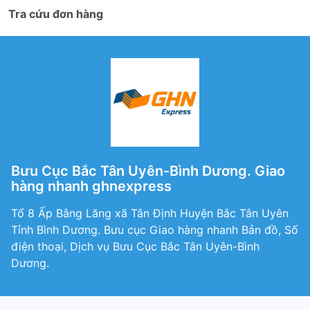
Tra cứu đơn hàng
Bưu Cục Bắc Tân Uyên-Bình Dương. Giao
hàng nhanh ghnexpress
Tổ 8 Ấp Bằng Lăng xã Tân Định Huyện Bắc Tân Uyên
Tỉnh Bình Dương. Bưu cục Giao hàng nhanh Bản đồ, Số
điện thoại, Dịch vụ Bưu Cục Bắc Tân Uyên-Bình
Dương.