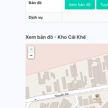
Bản đồ
Xem bản đồ
Tuy
Dịch vụ
Xem bản đồ - Kho Cái Khế
+
−