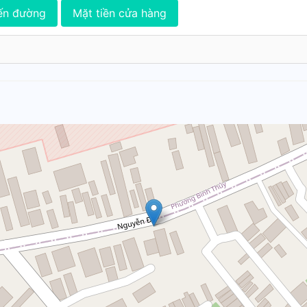
ến đường
Mặt tiền cửa hàng