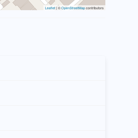
Leaflet
| ©
OpenStreetMap
contributors