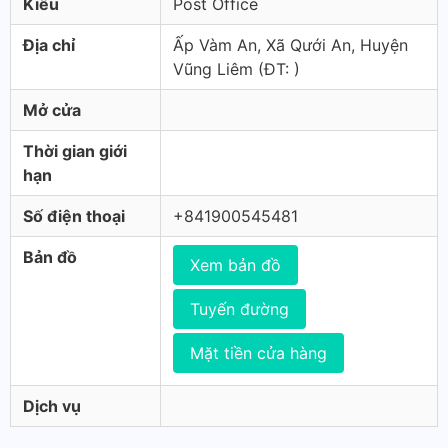
Kiểu
Post Office
Địa chỉ
Ấp Vàm An, Xã Qưới An, Huyện
Vũng Liêm (ÐT: )
Mở cửa
Thời gian giới
hạn
Số điện thoại
+841900545481
Bản đồ
Xem bản đồ
Tuyến đường
Mặt tiền cửa hàng
Dịch vụ