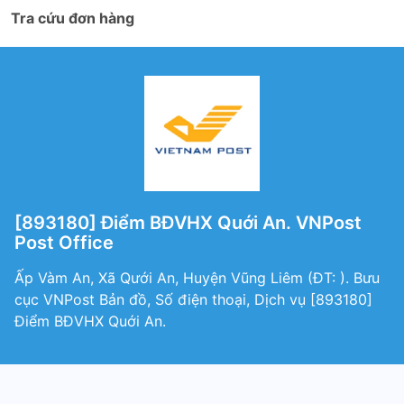
Tra cứu đơn hàng
[893180] Điểm BĐVHX Quới An. VNPost
Post Office
Ấp Vàm An, Xã Qưới An, Huyện Vũng Liêm (ÐT: ). Bưu
cục VNPost Bản đồ, Số điện thoại, Dịch vụ [893180]
Điểm BĐVHX Quới An.