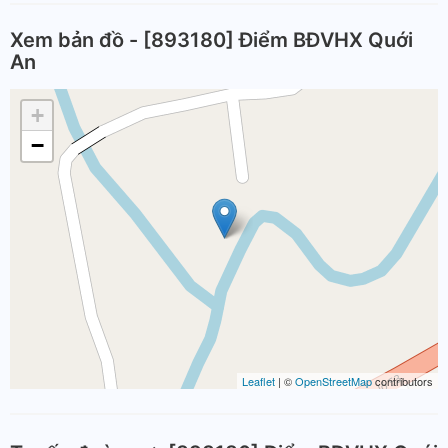
Xem bản đồ - [893180] Điểm BĐVHX Quới
An
+
−
Leaflet
| ©
OpenStreetMap
contributors