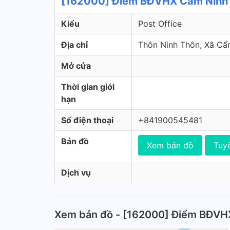
[162000] Điểm BĐVHX Cẩm Ninh 
Kiểu
Post Office
Địa chỉ
Thôn Ninh Thôn, Xã Cẩ
Mở cửa
Thời gian giới
hạn
Số điện thoại
+841900545481
Bản đồ
Xem bản đồ
Tuy
Dịch vụ
Xem bản đồ - [162000] Điểm BĐVH