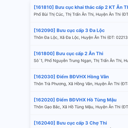
[161810] Bưu cục khai thác cấp 2 KT Ân T
Phố Bùi Thị Cúc, Thị Trấn Ân Thi, Huyện Ân Thi 
[162090] Bưu cục cấp 3 Đa Lộc
Thôn Đa Lộc, Xã Đa Lộc, Huyện Ân Thi (ÐT: 0221
[161800] Bưu cục cấp 2 Ân Thi
Sô´1, Phố Nguyễn Trung Ngạn, Thị Trấn Ân Thi,
[162030] Điểm BĐVHX Hồng Vân
Thôn Trà Phương, Xã Hồng Vân, Huyện Ân Thi (ÐT
[162020] Điểm BĐVHX Hồ Tùng Mậu
Thôn Gạo Bắc, Xã Hồ Tùng Mậu, Huyện Ân Thi (Ð
[162040] Bưu cục cấp 3 Chợ Thi