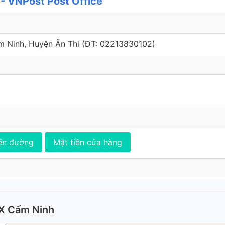
- VNPost Post Office
m Ninh, Huyện Ân Thi (ÐT: 02213830102)
ến đường
Mặt tiền cửa hàng
X Cẩm Ninh