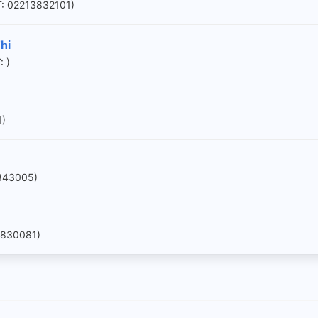
T: 02213832101)
hi
: )
1)
 843005)
3830081)