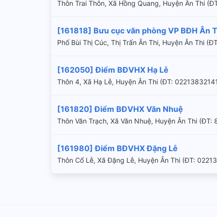
Thôn Trai Thôn, Xã Hồng Quang, Huyện Ân Thi (Ð
[161818] Bưu cục văn phòng VP BĐH Ân T
Phố Bùi Thị Cúc, Thị Trấn Ân Thi, Huyện Ân Thi (ÐT
[162050] Điểm BĐVHX Hạ Lễ
Thôn 4, Xã Hạ Lễ, Huyện Ân Thi (ÐT: 0221383214
[161820] Điểm BĐVHX Văn Nhuệ
Thôn Văn Trạch, Xã Văn Nhuệ, Huyện Ân Thi (ÐT:
[161980] Điểm BĐVHX Đặng Lễ
Thôn Cổ Lễ, Xã Đặng Lễ, Huyện Ân Thi (ÐT: 0221