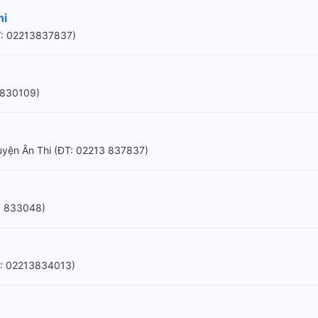
hi
(ÐT: 02213837837)
3830109)
 Huyện Ân Thi (ÐT: 02213 837837)
: 833048)
T: 02213834013)