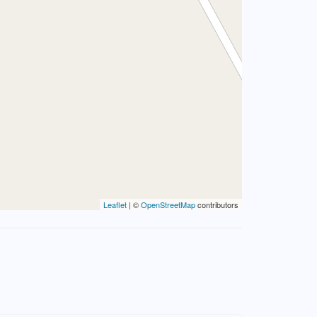
Leaflet
| ©
OpenStreetMap
contributors