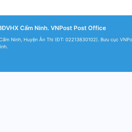
BĐVHX Cẩm Ninh. VNPost Post Office
Cẩm Ninh, Huyện Ân Thi (ÐT: 02213830102). Bưu cục VNPos
nh.