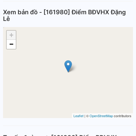
Xem bản đồ - [161980] Điểm BĐVHX Đặng
Lễ
+
−
Leaflet
| ©
OpenStreetMap
contributors