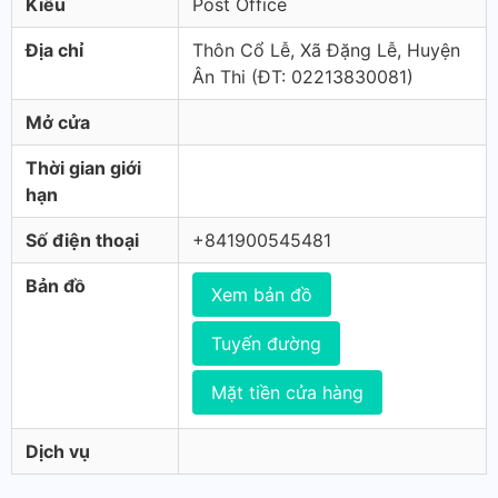
Kiểu
Post Office
Địa chỉ
Thôn Cổ Lễ, Xã Đặng Lễ, Huyện
Ân Thi (ÐT: 02213830081)
Mở cửa
Thời gian giới
hạn
Số điện thoại
+841900545481
Bản đồ
Xem bản đồ
Tuyến đường
Mặt tiền cửa hàng
Dịch vụ