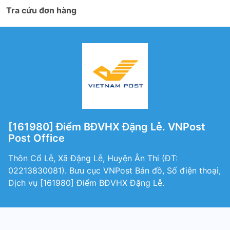
Tra cứu đơn hàng
[161980] Điểm BĐVHX Đặng Lễ. VNPost
Post Office
Thôn Cổ Lễ, Xã Đặng Lễ, Huyện Ân Thi (ÐT:
02213830081). Bưu cục VNPost Bản đồ, Số điện thoại,
Dịch vụ [161980] Điểm BĐVHX Đặng Lễ.