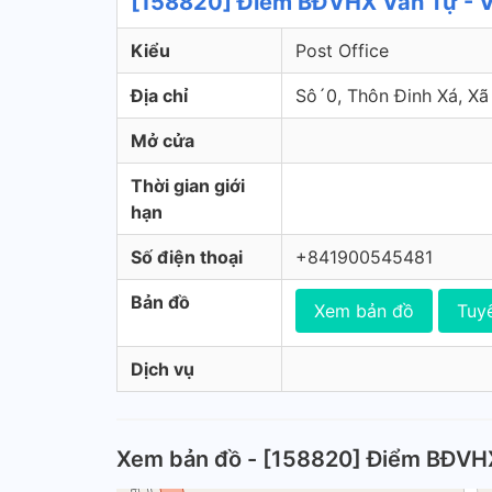
[158820] Điểm BĐVHX Văn Tự - V
Kiểu
Post Office
Địa chỉ
Sô´0, Thôn Đinh Xá, X
Mở cửa
Thời gian giới
hạn
Số điện thoại
+841900545481
Bản đồ
Xem bản đồ
Tuy
Dịch vụ
Xem bản đồ - [158820] Điểm BĐVH