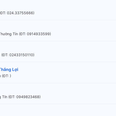
 (ÐT: 024.33755666)
Thường Tín (ÐT: 0914933599)
n (ÐT: 02433150110)
Thắng Lợi
 (ÐT: )
g Tín (ÐT: 0949823468)