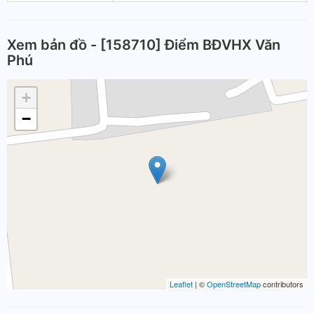
Xem bản đồ - [158710] Điểm BĐVHX Văn
Phú
+
−
Leaflet
| ©
OpenStreetMap
contributors