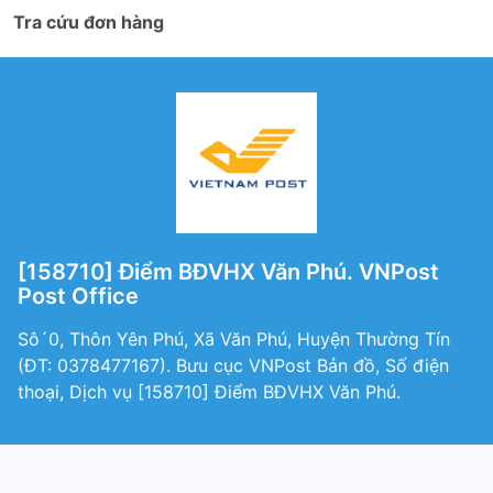
Tra cứu đơn hàng
[158710] Điểm BĐVHX Văn Phú. VNPost
Post Office
Sô´0, Thôn Yên Phú, Xã Văn Phú, Huyện Thường Tín
(ÐT: 0378477167). Bưu cục VNPost Bản đồ, Số điện
thoại, Dịch vụ [158710] Điểm BĐVHX Văn Phú.