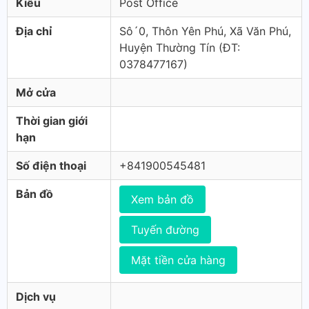
Kiểu
Post Office
Địa chỉ
Sô´0, Thôn Yên Phú, Xã Văn Phú,
Huyện Thường Tín (ÐT:
0378477167)
Mở cửa
Thời gian giới
hạn
Số điện thoại
+841900545481
Bản đồ
Xem bản đồ
Tuyến đường
Mặt tiền cửa hàng
Dịch vụ