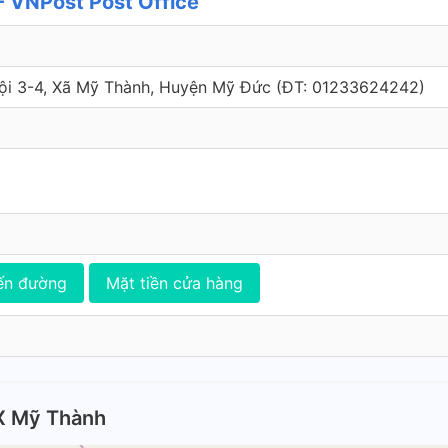
 VNPost Post Office
Đội 3-4, Xã Mỹ Thành, Huyện Mỹ Đức (ÐT: 01233624242)
ến đường
Mặt tiền cửa hàng
X Mỹ Thành