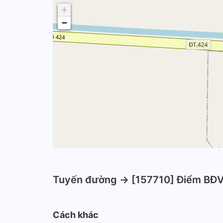
+
−
Tuyến đường -> [157710] Điểm BĐ
Cách khác