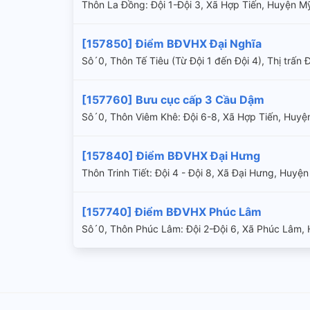
Thôn La Đồng: Đội 1-Đội 3, Xã Hợp Tiến, Huyện 
[157850] Điểm BĐVHX Đại Nghĩa
Sô´0, Thôn Tế Tiêu (Từ Đội 1 đến Đội 4), Thị tr
[157760] Bưu cục cấp 3 Cầu Dậm
Sô´0, Thôn Viêm Khê: Đội 6-8, Xã Hợp Tiến, Huy
[157840] Điểm BĐVHX Đại Hưng
Thôn Trinh Tiết: Đội 4 - Đội 8, Xã Đại Hưng, Hu
[157740] Điểm BĐVHX Phúc Lâm
Sô´0, Thôn Phúc Lâm: Đội 2-Đội 6, Xã Phúc Lâm