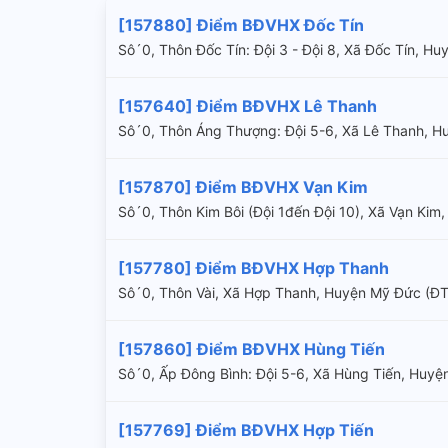
[157880] Điểm BĐVHX Đốc Tín
Sô´0, Thôn Đốc Tín: Đội 3 - Đội 8, Xã Đốc Tín, 
[157640] Điểm BĐVHX Lê Thanh
Sô´0, Thôn Áng Thượng: Đội 5-6, Xã Lê Thanh, 
[157870] Điểm BĐVHX Vạn Kim
Sô´0, Thôn Kim Bôi (Đội 1đến Đội 10), Xã Vạn K
[157780] Điểm BĐVHX Hợp Thanh
Sô´0, Thôn Vài, Xã Hợp Thanh, Huyện Mỹ Đức (Ð
[157860] Điểm BĐVHX Hùng Tiến
Sô´0, Ấp Đông Bình: Đội 5-6, Xã Hùng Tiến, Hu
[157769] Điểm BĐVHX Hợp Tiến