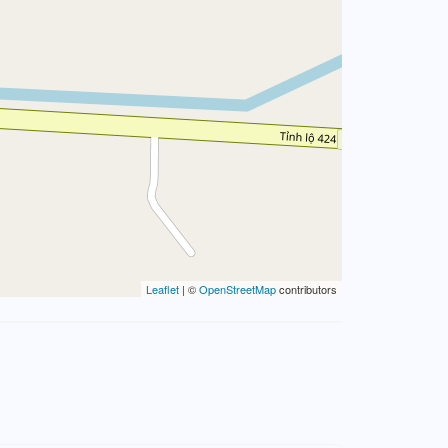
Leaflet
| ©
OpenStreetMap
contributors