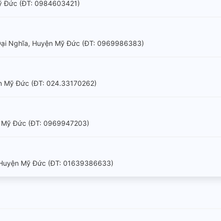
Mỹ Đức (ÐT: 0984603421)
ấn Đại Nghĩa, Huyện Mỹ Đức (ÐT: 0969986383)
ện Mỹ Đức (ÐT: 024.33170262)
yện Mỹ Đức (ÐT: 0969947203)
, Huyện Mỹ Đức (ÐT: 01639386633)