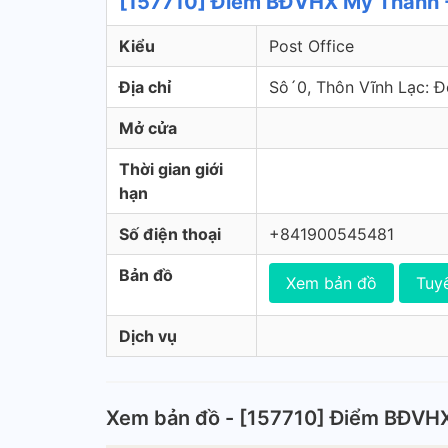
[157710] Điểm BĐVHX Mỹ Thành -
Kiểu
Post Office
Địa chỉ
Sô´0, Thôn Vĩnh Lạc: 
Mở cửa
Thời gian giới
hạn
Số điện thoại
+841900545481
Bản đồ
Xem bản đồ
Tuy
Dịch vụ
Xem bản đồ - [157710] Điểm BĐVH