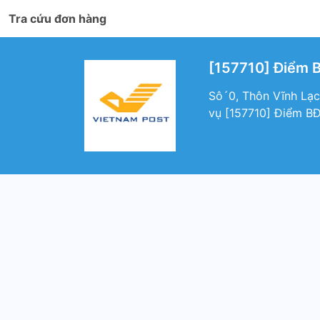
Tra cứu đơn hàng
[157710] Điểm 
Sô´0, Thôn Vĩnh Lạc
vụ [157710] Điểm B