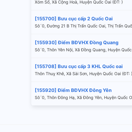
Xóm Sổ, Xã Cộng Hoà, Huyện Quốc Oai (ÐT: )
[155700] Bưu cục cấp 2 Quốc Oai
Sô´0, Đường 21 B Thị Trấn Quốc Oai, Thị Trấn Q
[155930] Điểm BĐVHX Đồng Quang
Sô´0, Thôn Yên Nội, Xã Đồng Quang, Huyện Quốc
[155708] Bưu cục cấp 3 KHL Quốc oai
Thôn Thuỵ Khê, Xã Sài Sơn, Huyện Quốc Oai (ÐT: 
[155920] Điểm BĐVHX Đông Yên
Sô´0, Thôn Đông Hạ, Xã Đông Yên, Huyện Quốc O