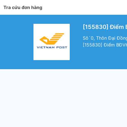
Tra cứu đơn hàng
[155830] Điểm 
Sô´0, Thôn Đại Đồng
[155830] Điểm BĐVH