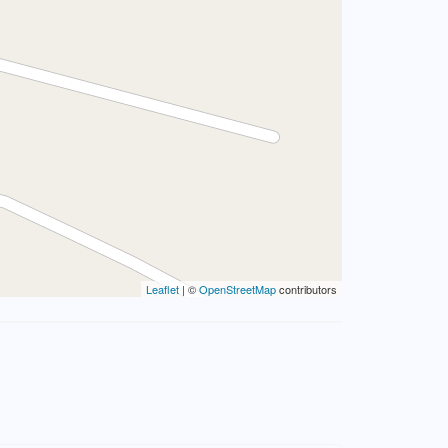
Leaflet
| ©
OpenStreetMap
contributors