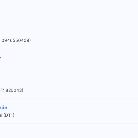
T: 0946550409)
ỹ
ÐT: 820043)
hán
 (ÐT: )