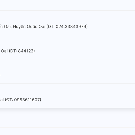
uốc Oai, Huyện Quốc Oai (ÐT: 024.33843979)
 Oai (ÐT: 844123)
)
ai (ÐT: 0983611607)