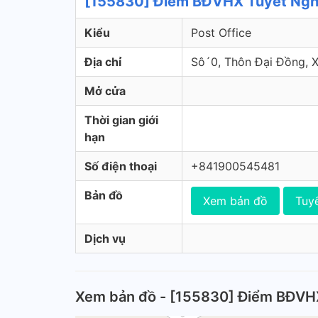
[155830] Điểm BĐVHX Tuyết Nghĩ
Kiểu
Post Office
Địa chỉ
Sô´0, Thôn Đại Đồng, 
Mở cửa
Thời gian giới
hạn
Số điện thoại
+841900545481
Bản đồ
Xem bản đồ
Tuy
Dịch vụ
Xem bản đồ - [155830] Điểm BĐVH