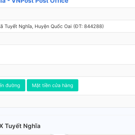
a - VNPost Post Office
Xã Tuyết Nghĩa, Huyện Quốc Oai (ÐT: 844288)
ến đường
Mặt tiền cửa hàng
X Tuyết Nghĩa