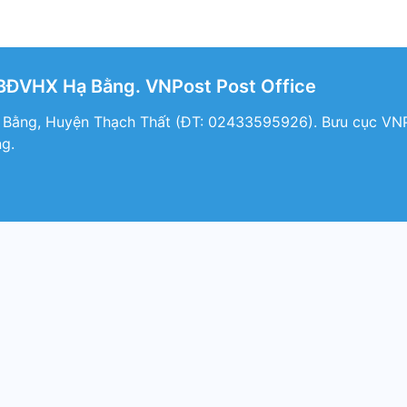
BĐVHX Hạ Bằng. VNPost Post Office
 Bằng, Huyện Thạch Thất (ÐT: 02433595926). Bưu cục VNPo
g.