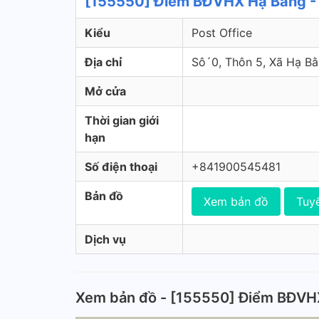
[155550] Điểm BĐVHX Hạ Bằng - 
Kiểu
Post Office
Địa chỉ
Sô´0, Thôn 5, Xã Hạ B
Mở cửa
Thời gian giới
hạn
Số điện thoại
+841900545481
Bản đồ
Xem bản đồ
Tuy
Dịch vụ
Xem bản đồ - [155550] Điểm BĐVH