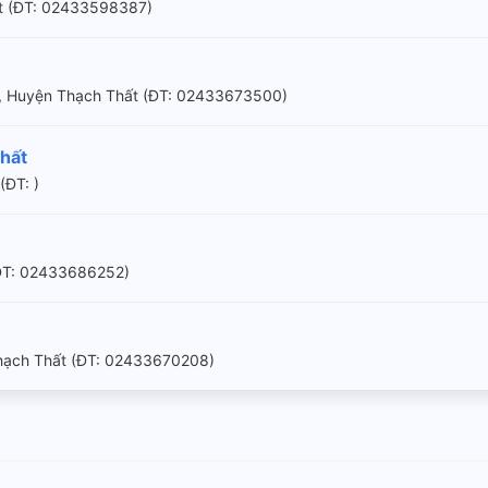
ất (ÐT: 02433598387)
Xá, Huyện Thạch Thất (ÐT: 02433673500)
hất
(ÐT: )
(ÐT: 02433686252)
Thạch Thất (ÐT: 02433670208)