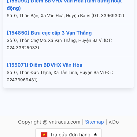
[155090] Điểm BĐVHX Vân Hoà (tạm dừng hoạt
động)
Sô´0, Thôn Bặn, Xã Vân Hoà, Huyện Ba Vì (ÐT: 33969302)
[154850] Bưu cục cấp 3 Vạn Thắng
Sô´0, Thôn Chợ Mơ, Xã Vạn Thắng, Huyện Ba Vì (ÐT:
024.33625033)
[155071] Điểm BĐVHX Vân Hòa
Sô´0, Thôn Đức Thịnh, Xã Tản Lĩnh, Huyện Ba Vì (ÐT:
02433969431)
Copyright @ vntracuu.com |
Sitemap
| v.Do
Tra cứu đơn hàng