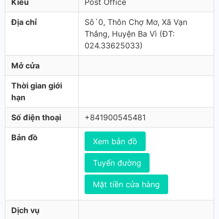
Kiểu
Post Office
Địa chỉ
Sô´0, Thôn Chợ Mơ, Xã Vạn
Thắng, Huyện Ba Vì (ÐT:
024.33625033)
Mở cửa
Thời gian giới
hạn
Số điện thoại
+841900545481
Bản đồ
Xem bản đồ
Tuyến đường
Mặt tiền cửa hàng
Dịch vụ