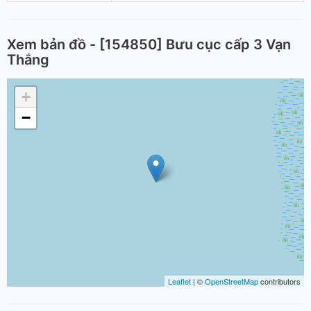
Xem bản đồ - [154850] Bưu cục cấp 3 Vạn
Thắng
+
−
Leaflet
| ©
OpenStreetMap
contributors