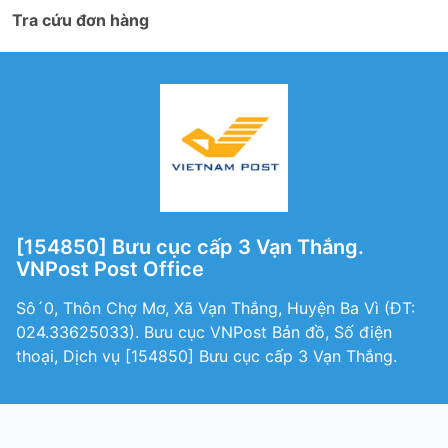
Tra cứu đơn hàng
[154850] Bưu cục cấp 3 Vạn Thắng.
VNPost Post Office
Sô´0, Thôn Chợ Mơ, Xã Vạn Thắng, Huyện Ba Vì (ÐT:
024.33625033). Bưu cục VNPost Bản đồ, Số điện
thoại, Dịch vụ [154850] Bưu cục cấp 3 Vạn Thắng.