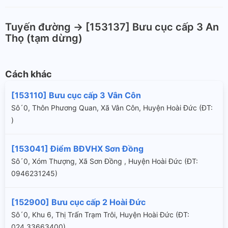
Tuyến đường -> [153137] Bưu cục cấp 3 An
Thọ (tạm dừng)
Cách khác
[153110] Bưu cục cấp 3 Vân Côn
Sô´0, Thôn Phương Quan, Xã Vân Côn, Huyện Hoài Đức (ÐT:
)
[153041] Điểm BĐVHX Sơn Đồng
Sô´0, Xóm Thượng, Xã Sơn Đồng , Huyện Hoài Đức (ÐT:
0946231245)
[152900] Bưu cục cấp 2 Hoài Đức
Sô´0, Khu 6, Thị Trấn Trạm Trôi, Huyện Hoài Đức (ÐT:
024.33663400)