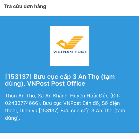
Tra cứu đơn hàng
[153137] Bưu cục cấp 3 An Thọ (tạm
dừng). VNPost Post Office
Thôn An Thọ, Xã An Khánh, Huyện Hoài Đức (ÐT:
02433774666). Bưu cục VNPost Bản đồ, Số điện
thoại, Dịch vụ [153137] Bưu cục cấp 3 An Thọ (tạm
dừng).