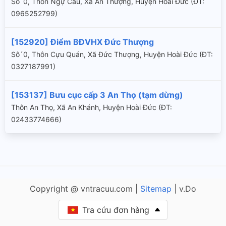
Sô´0, Thôn Ngự Câu, Xã An Thượng, Huyện Hoài Đức (ÐT:
0965252799)
[152920] Điểm BĐVHX Đức Thượng
Sô´0, Thôn Cựu Quán, Xã Đức Thượng, Huyện Hoài Đức (ÐT:
0327187991)
[153137] Bưu cục cấp 3 An Thọ (tạm dừng)
Thôn An Thọ, Xã An Khánh, Huyện Hoài Đức (ÐT:
02433774666)
Copyright @ vntracuu.com |
Sitemap
| v.Do
Tra cứu đơn hàng