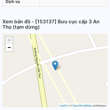
Dịch vụ
Xem bản đồ - [153137] Bưu cục cấp 3 An
Thọ (tạm dừng)
+
−
Leaflet
| ©
OpenStreetMap
contributors