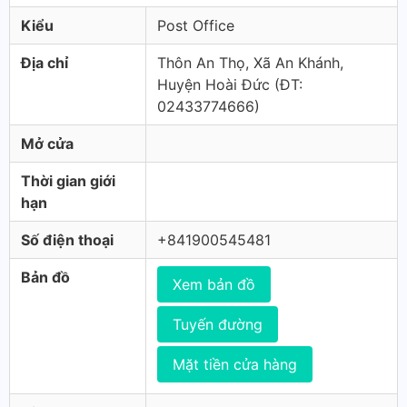
Kiểu
Post Office
Địa chỉ
Thôn An Thọ, Xã An Khánh,
Huyện Hoài Đức (ÐT:
02433774666)
Mở cửa
Thời gian giới
hạn
Số điện thoại
+841900545481
Bản đồ
Xem bản đồ
Tuyến đường
Mặt tiền cửa hàng