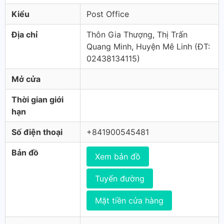
Kiểu
Post Office
Địa chỉ
Thôn Gia Thượng, Thị Trấn
Quang Minh, Huyện Mê Linh (ÐT:
02438134115)
Mở cửa
Thời gian giới
hạn
Số điện thoại
+841900545481
Bản đồ
Xem bản đồ
Tuyến đường
Mặt tiền cửa hàng