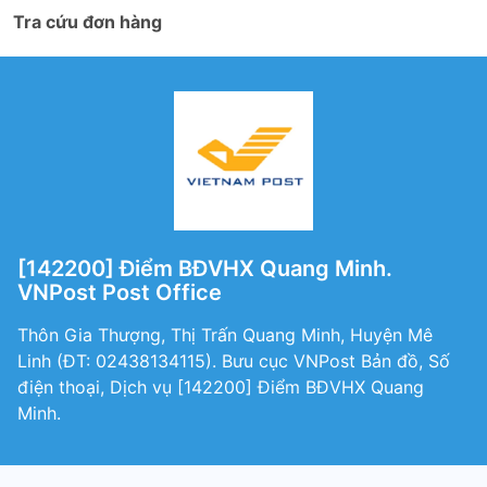
Tra cứu đơn hàng
[142200] Điểm BĐVHX Quang Minh.
VNPost Post Office
Thôn Gia Thượng, Thị Trấn Quang Minh, Huyện Mê
Linh (ÐT: 02438134115). Bưu cục VNPost Bản đồ, Số
điện thoại, Dịch vụ [142200] Điểm BĐVHX Quang
Minh.