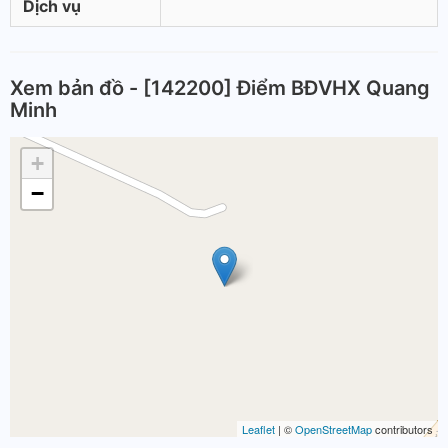
Dịch vụ
Xem bản đồ - [142200] Điểm BĐVHX Quang
Minh
+
−
Leaflet
| ©
OpenStreetMap
contributors