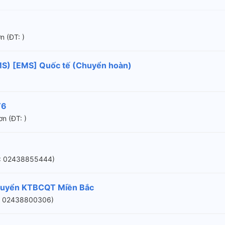
n (ÐT: )
MS) [EMS] Quốc tế (Chuyển hoàn)
T6
n (ÐT: )
ÐT: 02438855444)
huyển KTBCQT Miền Bắc
ÐT: 02438800306)