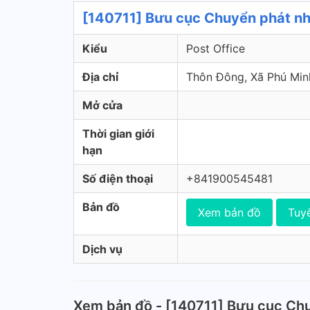
[140711] Bưu cục Chuyển phát nh
Kiểu
Post Office
Địa chỉ
Thôn Đông, Xã Phú Minh,
Mở cửa
Thời gian giới
hạn
Số điện thoại
+841900545481
Bản đồ
Xem bản đồ
Tuy
Dịch vụ
Xem bản đồ - [140711] Bưu cục Ch