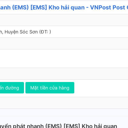
anh (EMS) [EMS] Kho hải quan - VNPost Post 
 Huyện Sóc Sơn (ÐT: )
ến đường
Mặt tiền cửa hàng
uyển phát nhanh (EMS) [EMS] Kho hải quan