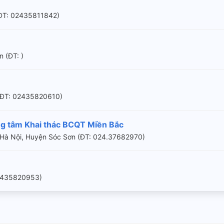
(ÐT: 02435811842)
n (ÐT: )
 (ÐT: 02435820610)
ng tâm Khai thác BCQT Miền Bắc
Hà Nội, Huyện Sóc Sơn (ÐT: 024.37682970)
 02435820953)