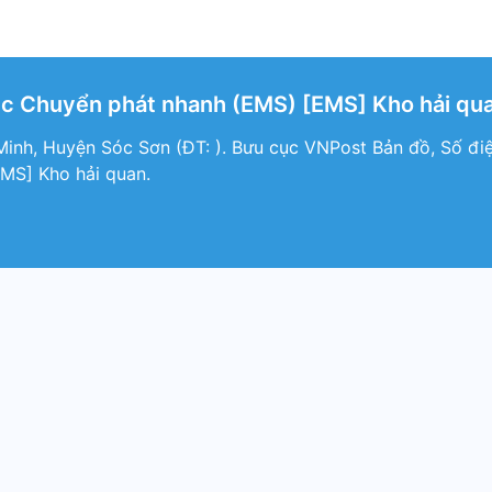
c Chuyển phát nhanh (EMS) [EMS] Kho hải qua
inh, Huyện Sóc Sơn (ÐT: ). Bưu cục VNPost Bản đồ, Số đi
MS] Kho hải quan.