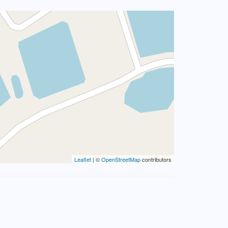
Leaflet
| ©
OpenStreetMap
contributors