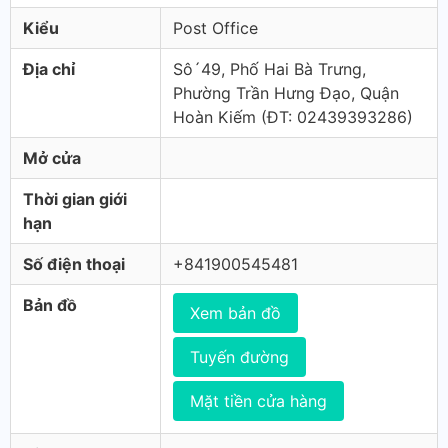
Kiểu
Post Office
Địa chỉ
Sô´49, Phố Hai Bà Trưng,
Phường Trần Hưng Đạo, Quận
Hoàn Kiếm (ÐT: 02439393286)
Mở cửa
Thời gian giới
hạn
Số điện thoại
+841900545481
Bản đồ
Xem bản đồ
Tuyến đường
Mặt tiền cửa hàng