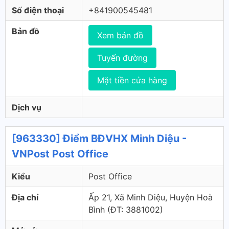
Số điện thoại
+841900545481
Bản đồ
Xem bản đồ
Tuyến đường
Mặt tiền cửa hàng
Dịch vụ
[963330] Điểm BĐVHX Minh Diệu -
VNPost Post Office
Kiểu
Post Office
Địa chỉ
Ấp 21, Xã Minh Diệu, Huyện Hoà
Bình (ÐT: 3881002)