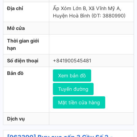
Địa chỉ
Ấp Xóm Lớn B, Xã Vĩnh Mỹ A,
Huyện Hoà Bình (ÐT: 3880990)
Mở cửa
Thời gian giới
hạn
Số điện thoại
+841900545481
Bản đồ
Xem bản đồ
Tuyến đường
Mặt tiền cửa hàng
Dịch vụ