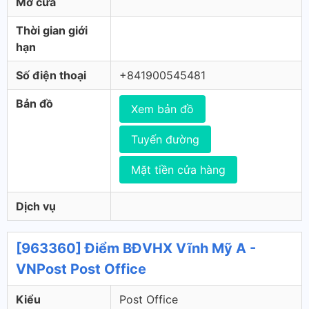
Mở cửa
Thời gian giới
hạn
Số điện thoại
+841900545481
Bản đồ
Xem bản đồ
Tuyến đường
Mặt tiền cửa hàng
Dịch vụ
[963360] Điểm BĐVHX Vĩnh Mỹ A -
VNPost Post Office
Kiểu
Post Office