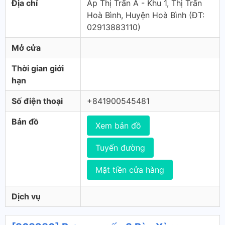
Địa chỉ
Ấp Thị Trấn A - Khu 1, Thị Trấn
Hoà Bình, Huyện Hoà Bình (ÐT:
02913883110)
Mở cửa
Thời gian giới
hạn
Số điện thoại
+841900545481
Bản đồ
Xem bản đồ
Tuyến đường
Mặt tiền cửa hàng
Dịch vụ