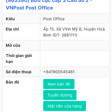
[963390] Bưu cục cấp 3 Cầu Số 2 -
VNPost Post Office
Kiểu
Post Office
Địa chỉ
Ấp 15, Xã Vĩnh Mỹ B, Huyện Hoà
Bình (ÐT: 3881111)
Mở cửa
Thời gian giới
hạn
Số điện thoại
+841900545481
Bản đồ
Xem bản đồ
Tuyến đường
Mặt tiền cửa hàng