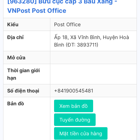
[963280] Bưu cục cấp 3 Bàu Xàng -
VNPost Post Office
Kiểu
Post Office
Địa chỉ
Ấp 18, Xã Vĩnh Bình, Huyện Hoà
Bình (ÐT: 3893711)
Mở cửa
Thời gian giới
hạn
Số điện thoại
+841900545481
Bản đồ
Xem bản đồ
Tuyến đường
Mặt tiền cửa hàng