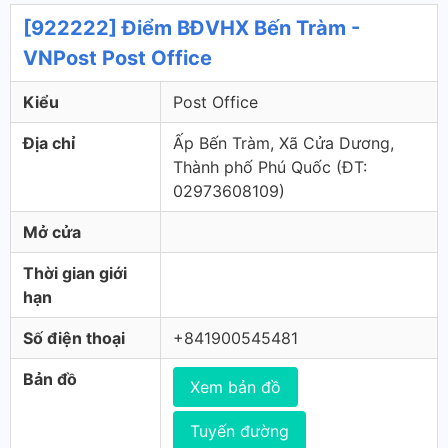
[922222] Điểm BĐVHX Bến Tràm -
VNPost Post Office
Kiểu
Post Office
Địa chỉ
Ấp Bến Tràm, Xã Cửa Dương,
Thành phố Phú Quốc (ÐT:
02973608109)
Mở cửa
Thời gian giới
hạn
Số điện thoại
+841900545481
Bản đồ
Xem bản đồ
Tuyến đường