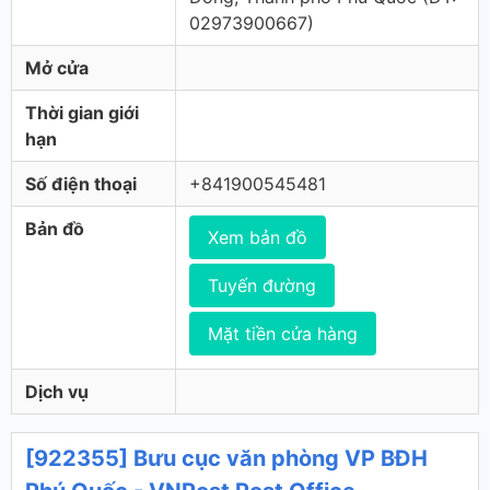
02973900667)
Mở cửa
Thời gian giới
hạn
Số điện thoại
+841900545481
Bản đồ
Xem bản đồ
Tuyến đường
Mặt tiền cửa hàng
Dịch vụ
[922355] Bưu cục văn phòng VP BĐH