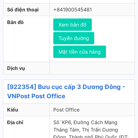
Số điện thoại
+841900545481
Bản đồ
Xem bản đồ
Tuyến đường
Mặt tiền cửa hàng
Dịch vụ
[922354] Bưu cục cấp 3 Dương Đông -
VNPost Post Office
Kiểu
Post Office
Địa chỉ
Sô´KP6, Đường Cách Mạng
Tháng Tám, Thị Trấn Dương
Đông, Thành phố Phú Quốc (ÐT: