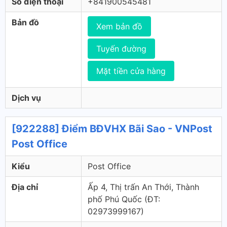
Số điện thoại
+841900545481
Bản đồ
Xem bản đồ
Tuyến đường
Mặt tiền cửa hàng
Dịch vụ
[922288] Điểm BĐVHX Bãi Sao - VNPost
Post Office
Kiểu
Post Office
Địa chỉ
Ấp 4, Thị trấn An Thới, Thành
phố Phú Quốc (ÐT:
02973999167)