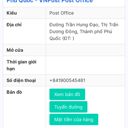
Phú Quốc - VNPost Post Office
Kiểu
Post Office
Địa chỉ
Đường Trần Hưng Đạo, Thị Trấn
Dương Đông, Thành phố Phú
Quốc (ÐT: )
Mở cửa
Thời gian giới
hạn
Số điện thoại
+841900545481
Bản đồ
Xem bản đồ
Tuyến đường
Mặt tiền cửa hàng