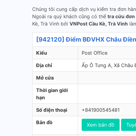
Chúng tôi cung cấp dịch vụ kiểm tra đơn hà
Ngoài ra quý khách cũng có thể
tra cứu đơn
Kè, Trà Vinh bởi
VNPost Cầu Kè, Trà Vinh
làm
[942120] Điểm BĐVHX Châu Điền 
Kiểu
Post Office
Địa chỉ
Ấp Ô Tưng A, Xã Châu 
Mở cửa
Thời gian giới
hạn
Số điện thoại
+841900545481
Bản đồ
Xem bản đồ
Tuy