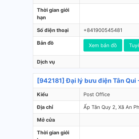
Thời gian giới
hạn
Số điện thoại
+841900545481
Bản đồ
Xem bản đồ
Tuy
Dịch vụ
[942181] Đại lý bưu điện Tân Qui 
Kiểu
Post Office
Địa chỉ
Ấp Tân Quy 2, Xã An P
Mở cửa
Thời gian giới