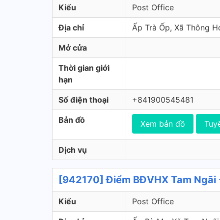
Kiểu
Post Office
Địa chỉ
Ấp Trà Ốp, Xã Thông 
Mở cửa
Thời gian giới
hạn
Số điện thoại
+841900545481
Bản đồ
Xem bản đồ
Tuy
Dịch vụ
[942170] Điểm BĐVHX Tam Ngãi -
Kiểu
Post Office