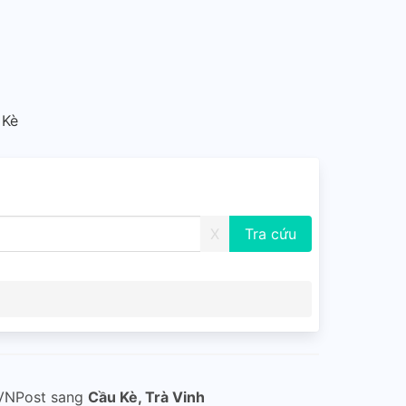
 Kè
X
 VNPost sang
Cầu Kè, Trà Vinh