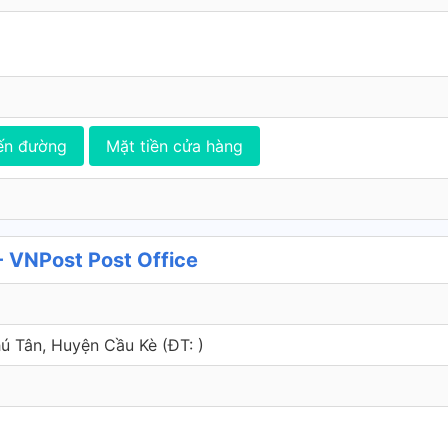
ến đường
Mặt tiền cửa hàng
- VNPost Post Office
hú Tân, Huyện Cầu Kè (ÐT: )