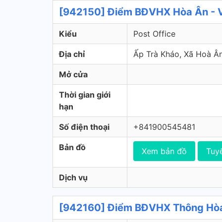
[942150] Điểm BĐVHX Hòa Ân - V
Kiểu
Post Office
Địa chỉ
Ấp Trà Kháo, Xã Hoà 
Mở cửa
Thời gian giới
hạn
Số điện thoại
+841900545481
Bản đồ
Xem bản đồ
Tuy
Dịch vụ
[942160] Điểm BĐVHX Thông Hòa