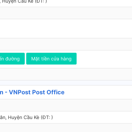
, Huyện Cầu Kè (ÐT: )
ến đường
Mặt tiền cửa hàng
 - VNPost Post Office
 Tân, Huyện Cầu Kè (ÐT: )