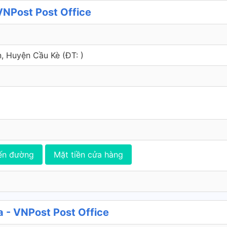
NPost Post Office
Ân, Huyện Cầu Kè (ÐT: )
ến đường
Mặt tiền cửa hàng
 - VNPost Post Office