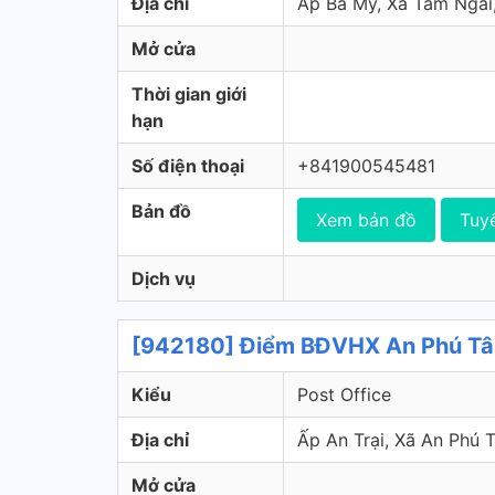
Địa chỉ
Ấp Bà My, Xã Tam Ngãi
Mở cửa
Thời gian giới
hạn
Số điện thoại
+841900545481
Bản đồ
Xem bản đồ
Tuy
Dịch vụ
[942180] Điểm BĐVHX An Phú Tân
Kiểu
Post Office
Địa chỉ
Ấp An Trại, Xã An Phú
Mở cửa