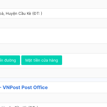
Hoà, Huyện Cầu Kè (ÐT: )
ến đường
Mặt tiền cửa hàng
 VNPost Post Office