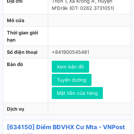
Địa chỉ
Thôn 1, Xã Krông A', Huyện
M'Đrắk (ÐT: 0262 3731051)
Mở cửa
Thời gian giới
hạn
Số điện thoại
+841900545481
Bản đồ
Xem bản đồ
Tuyến đường
Mặt tiền cửa hàng
Dịch vụ
[634150] Điểm BĐVHX Cư Mta - VNPost