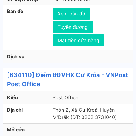
Bản đồ
Xem bản đồ
Tuyến đường
Mặt tiền cửa hàng
Dịch vụ
[634110] Điểm BĐVHX Cư Króa - VNPost
Post Office
Kiểu
Post Office
Địa chỉ
Thôn 2, Xã Cư Kroá, Huyện
M'Đrắk (ÐT: 0262 3731040)
Mở cửa