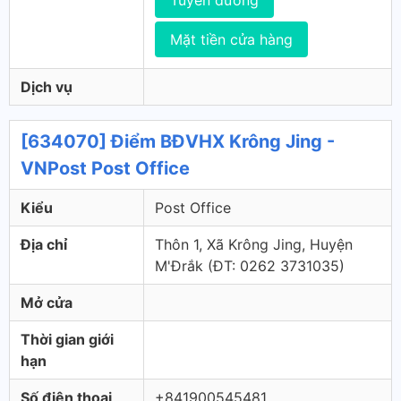
Tuyến đường
Mặt tiền cửa hàng
Dịch vụ
[634070] Điểm BĐVHX Krông Jing -
VNPost Post Office
Kiểu
Post Office
Địa chỉ
Thôn 1, Xã Krông Jing, Huyện
M'Đrắk (ÐT: 0262 3731035)
Mở cửa
Thời gian giới
hạn
Số điện thoại
+841900545481