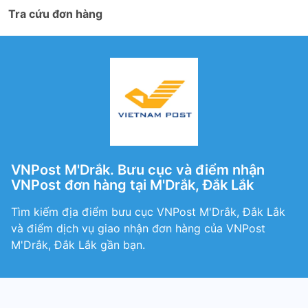
Tra cứu đơn hàng
VNPost M'Drắk. Bưu cục và điểm nhận
VNPost đơn hàng tại M'Drắk, Đắk Lắk
Tìm kiếm địa điểm bưu cục VNPost M'Drắk, Đắk Lắk
và điểm dịch vụ giao nhận đơn hàng của VNPost
M'Drắk, Đắk Lắk gần bạn.