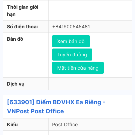
Thời gian giới
hạn
Số điện thoại
+841900545481
Bản đồ
Xem bản đồ
Tuyến đường
Mặt tiền cửa hàng
Dịch vụ
[633901] Điểm BĐVHX Ea Riêng -
VNPost Post Office
Kiểu
Post Office