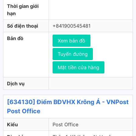
Thời gian giới
hạn
Số điện thoại
+841900545481
Bản đồ
Xem bản đồ
Tuyến đường
Mặt tiền cửa hàng
Dịch vụ
[634130] Điểm BĐVHX Krông Á - VNPost
Post Office
Kiểu
Post Office