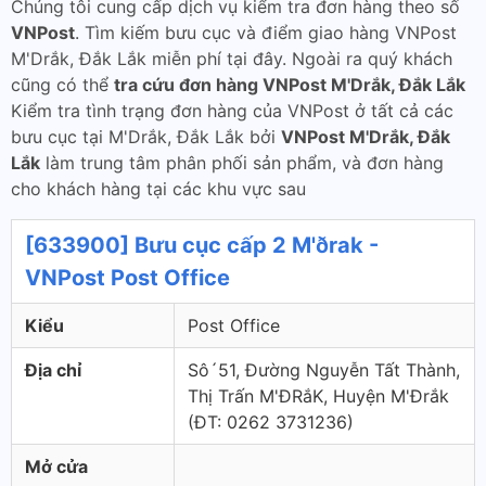
Chúng tôi cung cấp dịch vụ kiểm tra đơn hàng theo số
VNPost
. Tìm kiếm bưu cục và điểm giao hàng VNPost
M'Drắk, Đắk Lắk miễn phí tại đây. Ngoài ra quý khách
cũng có thể
tra cứu đơn hàng VNPost M'Drắk, Đắk Lắk
Kiểm tra tình trạng đơn hàng của VNPost ở tất cả các
bưu cục tại M'Drắk, Đắk Lắk bởi
VNPost M'Drắk, Đắk
Lắk
làm trung tâm phân phối sản phẩm, và đơn hàng
cho khách hàng tại các khu vực sau
[633900] Bưu cục cấp 2 M'ðrak -
VNPost Post Office
Kiểu
Post Office
Địa chỉ
Sô´51, Đường Nguyễn Tất Thành,
Thị Trấn M'ĐRắK, Huyện M'Đrắk
(ÐT: 0262 3731236)
Mở cửa