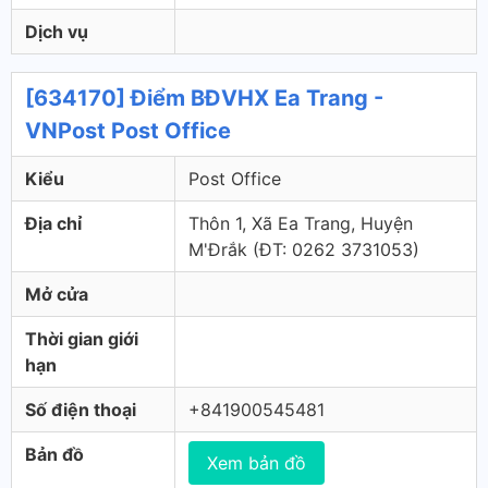
Dịch vụ
[634170] Điểm BĐVHX Ea Trang -
VNPost Post Office
Kiểu
Post Office
Địa chỉ
Thôn 1, Xã Ea Trang, Huyện
M'Đrắk (ÐT: 0262 3731053)
Mở cửa
Thời gian giới
hạn
Số điện thoại
+841900545481
Bản đồ
Xem bản đồ