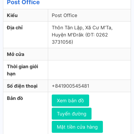
Post Office
Kiểu
Post Office
Địa chỉ
Thôn Tân Lập, Xã Cư M'Ta,
Huyện M'Đrắk (ÐT: 0262
3731056)
Mở cửa
Thời gian giới
hạn
Số điện thoại
+841900545481
Bản đồ
Xem bản đồ
Tuyến đường
Mặt tiền cửa hàng