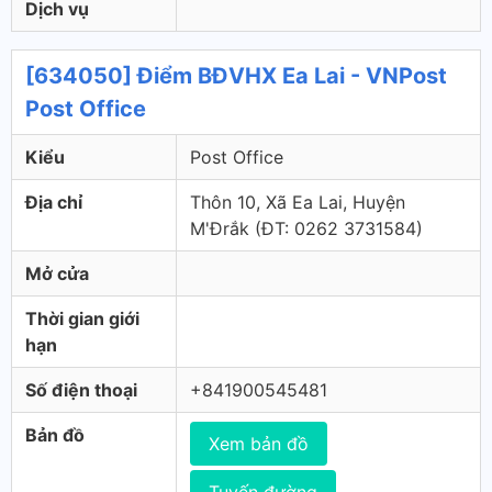
Dịch vụ
[634050] Điểm BĐVHX Ea Lai - VNPost
Post Office
Kiểu
Post Office
Địa chỉ
Thôn 10, Xã Ea Lai, Huyện
M'Đrắk (ÐT: 0262 3731584)
Mở cửa
Thời gian giới
hạn
Số điện thoại
+841900545481
Bản đồ
Xem bản đồ