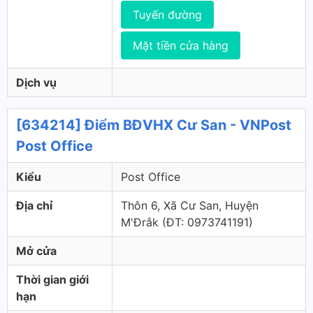
Tuyến đường
Mặt tiền cửa hàng
Dịch vụ
[634214] Điểm BĐVHX Cư San - VNPost
Post Office
Kiểu
Post Office
Địa chỉ
Thôn 6, Xã Cư San, Huyện
M'Đrắk (ÐT: 0973741191)
Mở cửa
Thời gian giới
hạn