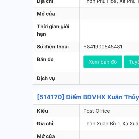
Địa chỉ
Thôn Phú Hòa, Xã Phú T
Mở cửa
Thời gian giới
hạn
Số điện thoại
+841900545481
Bản đồ
Xem bản đồ
Tuy
Dịch vụ
[514170] Điểm BĐVHX Xuân Thủy 
Kiểu
Post Office
Địa chỉ
Thôn Xuân Bồ 1, Xã Xuâ
Mở cửa