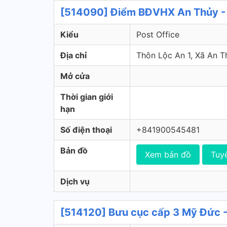
[514090] Điểm BĐVHX An Thủy - 
Kiểu
Post Office
Địa chỉ
Thôn Lộc An 1, Xã An T
Mở cửa
Thời gian giới
hạn
Số điện thoại
+841900545481
Bản đồ
Xem bản đồ
Tuy
Dịch vụ
[514120] Bưu cục cấp 3 Mỹ Đức -