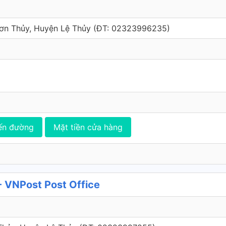
ơn Thủy, Huyện Lệ Thủy (ÐT: 02323996235)
ến đường
Mặt tiền cửa hàng
 VNPost Post Office