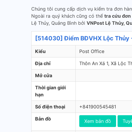
Chúng tôi cung cấp dịch vụ kiểm tra đơn hà
Ngoài ra quý khách cũng có thể
tra cứu đơn
Lệ Thủy, Quảng Bình bởi
VNPost Lệ Thủy, Q
[514030] Điểm BĐVHX Lộc Thủy -
Kiểu
Post Office
Địa chỉ
Thôn An Xá 1, Xã Lộc T
Mở cửa
Thời gian giới
hạn
Số điện thoại
+841900545481
Bản đồ
Xem bản đồ
Tuy