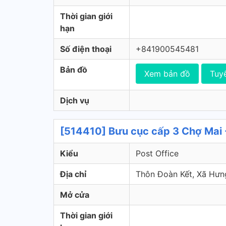
Thời gian giới
hạn
Số điện thoại
+841900545481
Bản đồ
Xem bản đồ
Tuy
Dịch vụ
[514410] Bưu cục cấp 3 Chợ Mai 
Kiểu
Post Office
Địa chỉ
Thôn Đoàn Kết, Xã Hưng
Mở cửa
Thời gian giới