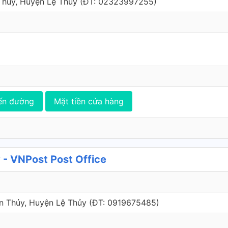
hủy, Huyện Lệ Thủy (ÐT: 02323997255)
ến đường
Mặt tiền cửa hàng
- VNPost Post Office
n Thủy, Huyện Lệ Thủy (ÐT: 0919675485)