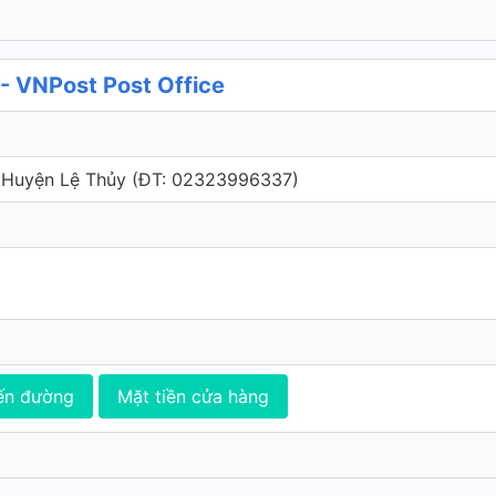
 VNPost Post Office
Huyện Lệ Thủy (ÐT: 02323996337)
ến đường
Mặt tiền cửa hàng