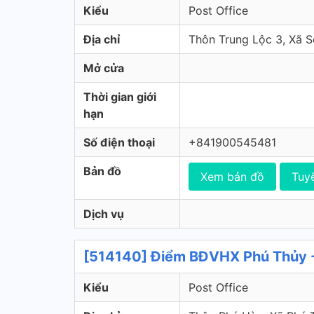
Kiểu
Post Office
Địa chỉ
Thôn Trung Lộc 3, Xã S
Mở cửa
Thời gian giới
hạn
Số điện thoại
+841900545481
Bản đồ
Xem bản đồ
Tuy
Dịch vụ
[514140] Điểm BĐVHX Phú Thủy -
Kiểu
Post Office