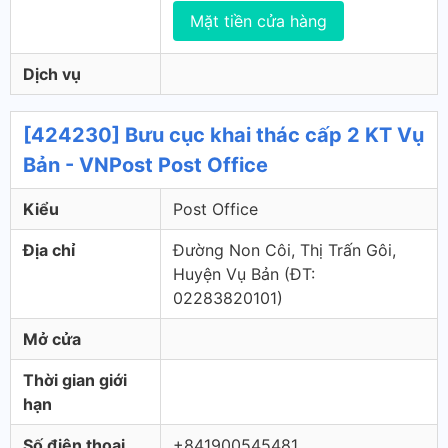
Mặt tiền cửa hàng
Dịch vụ
[424230] Bưu cục khai thác cấp 2 KT Vụ
Bản - VNPost Post Office
Kiểu
Post Office
Địa chỉ
Đường Non Côi, Thị Trấn Gôi,
Huyện Vụ Bản (ÐT:
02283820101)
Mở cửa
Thời gian giới
hạn
Số điện thoại
+841900545481