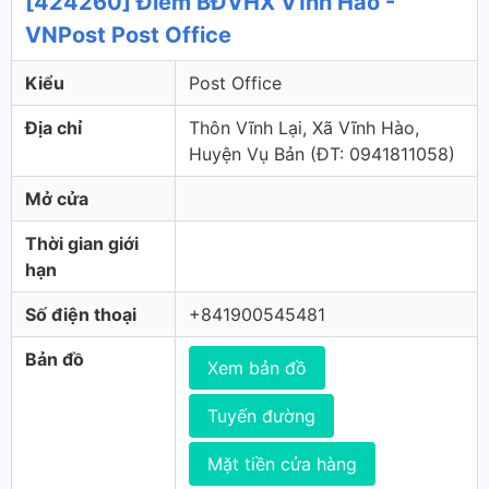
[424260] Điểm BĐVHX Vĩnh Hào -
VNPost Post Office
Kiểu
Post Office
Địa chỉ
Thôn Vĩnh Lại, Xã Vĩnh Hào,
Huyện Vụ Bản (ÐT: ‎0941811058)
Mở cửa
Thời gian giới
hạn
Số điện thoại
+841900545481
Bản đồ
Xem bản đồ
Tuyến đường
Mặt tiền cửa hàng