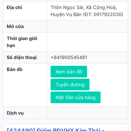
Địa chỉ
Thôn Ngọc Sài, Xã Cộng Hoà,
Huyện Vụ Bản (ÐT: 0917922030)
Mở cửa
Thời gian giới
hạn
Số điện thoại
+841900545481
Bản đồ
Xem bản đồ
Tuyến đường
Mặt tiền cửa hàng
Dịch vụ
[424490] Điểm BĐVHX Kim Thái -