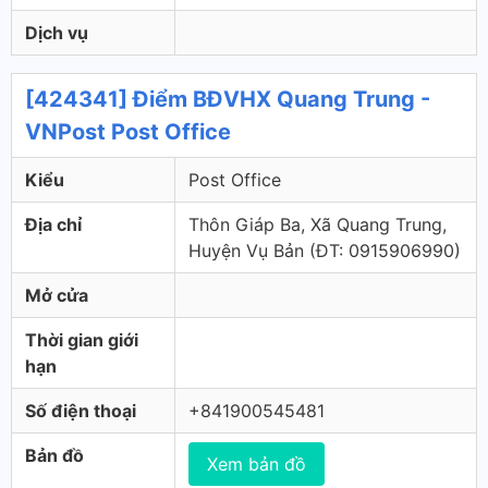
Dịch vụ
[424341] Điểm BĐVHX Quang Trung -
VNPost Post Office
Kiểu
Post Office
Địa chỉ
Thôn Giáp Ba, Xã Quang Trung,
Huyện Vụ Bản (ÐT: 0915906990)
Mở cửa
Thời gian giới
hạn
Số điện thoại
+841900545481
Bản đồ
Xem bản đồ