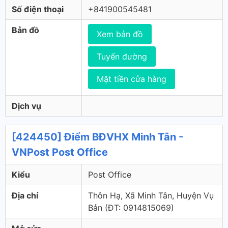
Số điện thoại
+841900545481
Bản đồ
Xem bản đồ
Tuyến đường
Mặt tiền cửa hàng
Dịch vụ
[424450] Điểm BĐVHX Minh Tân -
VNPost Post Office
Kiểu
Post Office
Địa chỉ
Thôn Hạ, Xã Minh Tân, Huyện Vụ
Bản (ÐT: 0914815069)