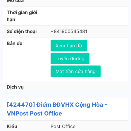
Mở cửa
Thời gian giới
hạn
Số điện thoại
+841900545481
Bản đồ
Xem bản đồ
Tuyến đường
Mặt tiền cửa hàng
Dịch vụ
[424470] Điểm BĐVHX Cộng Hòa -
VNPost Post Office
Kiểu
Post Office