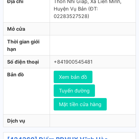
Địa chỉ
Thôn Nhì Giáp, Xã Liên Minh,
Huyện Vụ Bản (ÐT:
02283527528)
Mở cửa
Thời gian giới
hạn
Số điện thoại
+841900545481
Bản đồ
Xem bản đồ
Tuyến đường
Mặt tiền cửa hàng
Dịch vụ