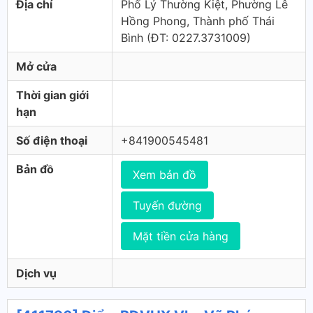
Địa chỉ
Phố Lý Thường Kiệt, Phường Lê
Hồng Phong, Thành phố Thái
Bình (ÐT: 0227.3731009)
Mở cửa
Thời gian giới
hạn
Số điện thoại
+841900545481
Bản đồ
Xem bản đồ
Tuyến đường
Mặt tiền cửa hàng
Dịch vụ