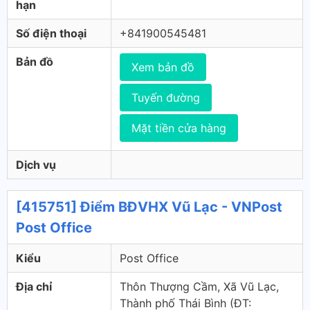
hạn
Số điện thoại
+841900545481
Bản đồ
Xem bản đồ
Tuyến đường
Mặt tiền cửa hàng
Dịch vụ
[415751] Điểm BĐVHX Vũ Lạc - VNPost
Post Office
Kiểu
Post Office
Địa chỉ
Thôn Thượng Cầm, Xã Vũ Lạc,
Thành phố Thái Bình (ÐT: