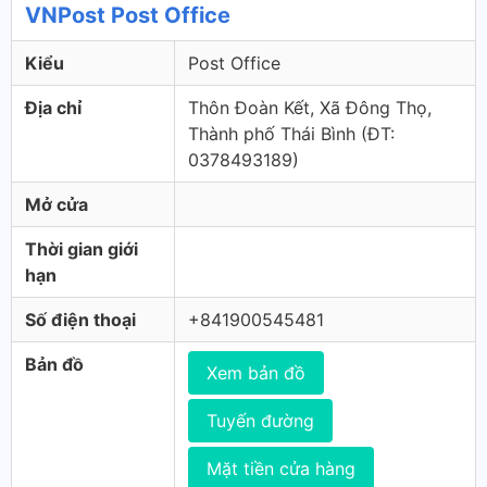
VNPost Post Office
Kiểu
Post Office
Địa chỉ
Thôn Đoàn Kết, Xã Đông Thọ,
Thành phố Thái Bình (ÐT:
0378493189)
Mở cửa
Thời gian giới
hạn
Số điện thoại
+841900545481
Bản đồ
Xem bản đồ
Tuyến đường
Mặt tiền cửa hàng