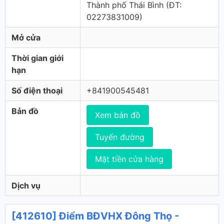
Thành phố Thái Bình (ÐT:
02273831009)
Mở cửa
Thời gian giới
hạn
Số điện thoại
+841900545481
Bản đồ
Xem bản đồ
Tuyến đường
Mặt tiền cửa hàng
Dịch vụ
[412610] Điểm BĐVHX Đông Thọ -