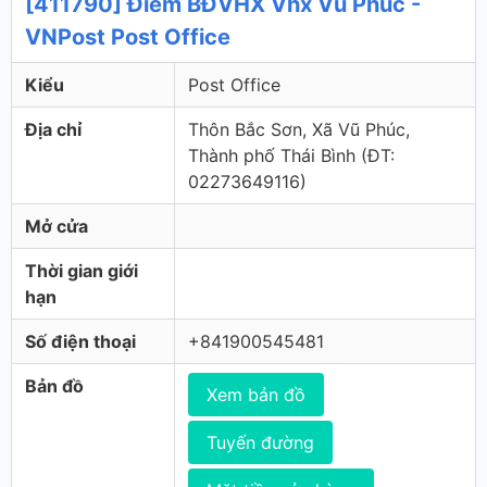
[411790] Điểm BĐVHX Vhx Vũ Phúc -
VNPost Post Office
Kiểu
Post Office
Địa chỉ
Thôn Bắc Sơn, Xã Vũ Phúc,
Thành phố Thái Bình (ÐT:
02273649116)
Mở cửa
Thời gian giới
hạn
Số điện thoại
+841900545481
Bản đồ
Xem bản đồ
Tuyến đường