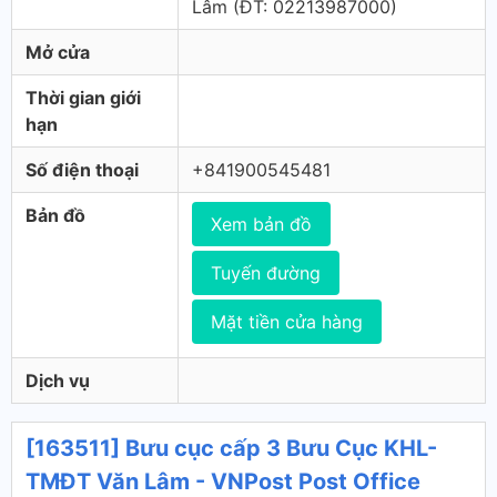
Lâm (ÐT: 02213987000)
Mở cửa
Thời gian giới
hạn
Số điện thoại
+841900545481
Bản đồ
Xem bản đồ
Tuyến đường
Mặt tiền cửa hàng
Dịch vụ
[163511] Bưu cục cấp 3 Bưu Cục KHL-
TMĐT Văn Lâm - VNPost Post Office