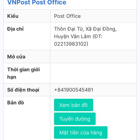
VNPost Post Office
Kiểu
Post Office
Địa chỉ
Thôn Đại Từ, Xã Đại Đồng,
Huyện Văn Lâm (ÐT:
02213983102)
Mở cửa
Thời gian giới
hạn
Số điện thoại
+841900545481
Bản đồ
Xem bản đồ
Tuyến đường
Mặt tiền cửa hàng