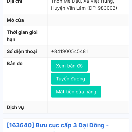
Địa chỉ
Thôn Mễ Đậu, Xã Việt Hưng,
Huyện Văn Lâm (ÐT: 983002)
Mở cửa
Thời gian giới
hạn
Số điện thoại
+841900545481
Bản đồ
Xem bản đồ
Tuyến đường
Mặt tiền cửa hàng
Dịch vụ
[163640] Bưu cục cấp 3 Đại Đồng -