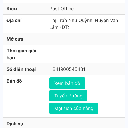
Kiểu
Post Office
Địa chỉ
Thị Trấn Như Quỳnh, Huyện Văn
Lâm (ÐT: )
Mở cửa
Thời gian giới
hạn
Số điện thoại
+841900545481
Bản đồ
Xem bản đồ
Tuyến đường
Mặt tiền cửa hàng
Dịch vụ