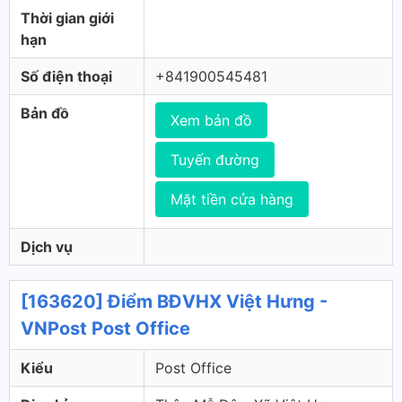
Thời gian giới
hạn
Số điện thoại
+841900545481
Bản đồ
Xem bản đồ
Tuyến đường
Mặt tiền cửa hàng
Dịch vụ
[163620] Điểm BĐVHX Việt Hưng -
VNPost Post Office
Kiểu
Post Office