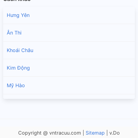
Hưng Yên
Ân Thi
Khoái Châu
Kim Động
Mỹ Hào
Phù Cừ
Tiên Lữ
Copyright @ vntracuu.com |
Sitemap
| v.Do