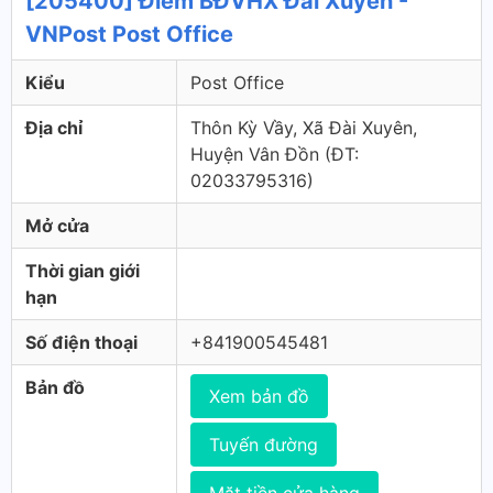
[205400] Điểm BĐVHX Đài Xuyên -
VNPost Post Office
Kiểu
Post Office
Địa chỉ
Thôn Kỳ Vầy, Xã Đài Xuyên,
Huyện Vân Đồn (ÐT:
02033795316)
Mở cửa
Thời gian giới
hạn
Số điện thoại
+841900545481
Bản đồ
Xem bản đồ
Tuyến đường