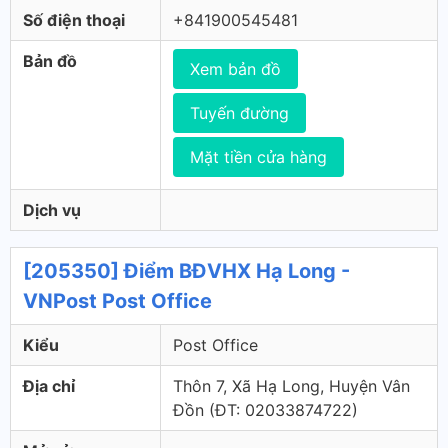
Số điện thoại
+841900545481
Bản đồ
Xem bản đồ
Tuyến đường
Mặt tiền cửa hàng
Dịch vụ
[205350] Điểm BĐVHX Hạ Long -
VNPost Post Office
Kiểu
Post Office
Địa chỉ
Thôn 7, Xã Hạ Long, Huyện Vân
Đồn (ÐT: 02033874722)