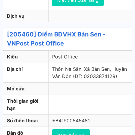
Mặt tiền cửa hàng
Dịch vụ
[205460] Điểm BĐVHX Bản Sen -
VNPost Post Office
Kiểu
Post Office
Địa chỉ
Thôn Nà Sắn, Xã Bản Sen, Huyện
Vân Đồn (ÐT: 02033874129)
Mở cửa
Thời gian giới
hạn
Số điện thoại
+841900545481
Bản đồ