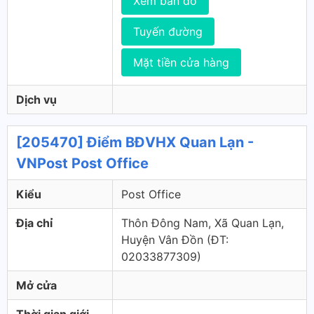
Xem bản đồ
Tuyến đường
Mặt tiền cửa hàng
Dịch vụ
[205470] Điểm BĐVHX Quan Lạn -
VNPost Post Office
Kiểu
Post Office
Địa chỉ
Thôn Đông Nam, Xã Quan Lạn,
Huyện Vân Đồn (ÐT:
02033877309)
Mở cửa