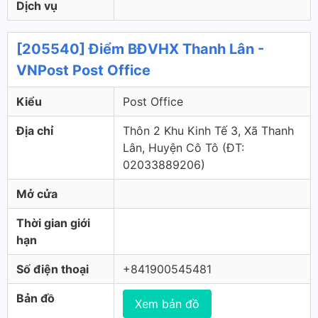
Dịch vụ
[205540] Điểm BĐVHX Thanh Lân -
VNPost Post Office
Kiểu
Post Office
Địa chỉ
Thôn 2 Khu Kinh Tế 3, Xã Thanh
Lân, Huyện Cô Tô (ÐT:
02033889206)
Mở cửa
Thời gian giới
hạn
Số điện thoại
+841900545481
Bản đồ
Xem bản đồ