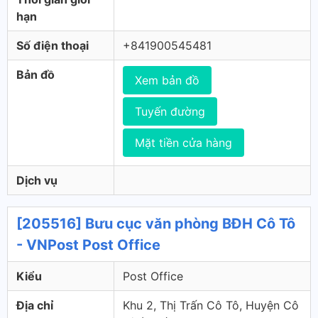
hạn
Số điện thoại
+841900545481
Bản đồ
Xem bản đồ
Tuyến đường
Mặt tiền cửa hàng
Dịch vụ
[205516] Bưu cục văn phòng BĐH Cô Tô
- VNPost Post Office
Kiểu
Post Office
Địa chỉ
Khu 2, Thị Trấn Cô Tô, Huyện Cô