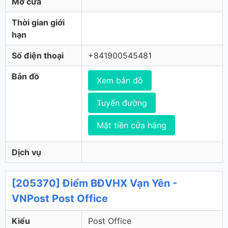
Mở cửa
Thời gian giới
hạn
Số điện thoại
+841900545481
Bản đồ
Xem bản đồ
Tuyến đường
Mặt tiền cửa hàng
Dịch vụ
[205370] Điểm BĐVHX Vạn Yên -
VNPost Post Office
Kiểu
Post Office