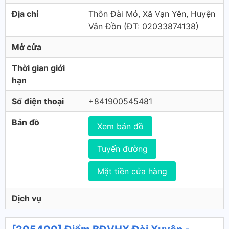
Địa chỉ
Thôn Đài Mỏ, Xã Vạn Yên, Huyện
Vân Đồn (ÐT: 02033874138)
Mở cửa
Thời gian giới
hạn
Số điện thoại
+841900545481
Bản đồ
Xem bản đồ
Tuyến đường
Mặt tiền cửa hàng
Dịch vụ