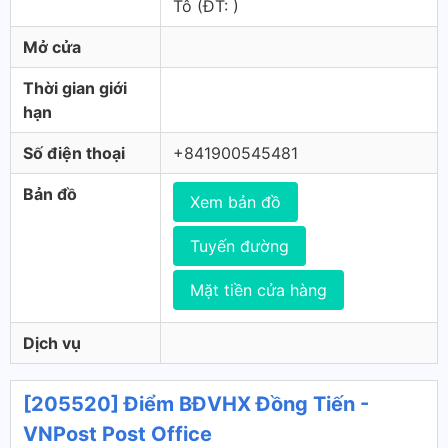
Tô (ÐT: )
Mở cửa
Thời gian giới
hạn
Số điện thoại
+841900545481
Bản đồ
Xem bản đồ
Tuyến đường
Mặt tiền cửa hàng
Dịch vụ
[205520] Điểm BĐVHX Đồng Tiến -
VNPost Post Office