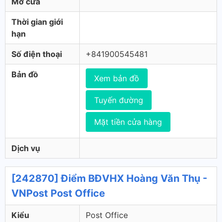
Mở cửa
Thời gian giới
hạn
Số điện thoại
+841900545481
Bản đồ
Xem bản đồ
Tuyến đường
Mặt tiền cửa hàng
Dịch vụ
[242870] Điểm BĐVHX Hoàng Văn Thụ -
VNPost Post Office
Kiểu
Post Office