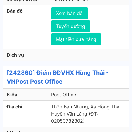
Bản đồ
Xem bản đồ
Tuyến đường
Mặt tiền cửa hàng
Dịch vụ
[242860] Điểm BĐVHX Hồng Thái -
VNPost Post Office
Kiểu
Post Office
Địa chỉ
Thôn Bản Nhùng, Xã Hồng Thái,
Huyện Văn Lãng (ÐT:
02053782302)