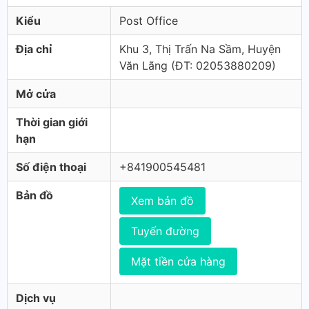
Kiểu
Post Office
Địa chỉ
Khu 3, Thị Trấn Na Sầm, Huyện
Văn Lãng (ÐT: 02053880209)
Mở cửa
Thời gian giới
hạn
Số điện thoại
+841900545481
Bản đồ
Xem bản đồ
Tuyến đường
Mặt tiền cửa hàng
Dịch vụ