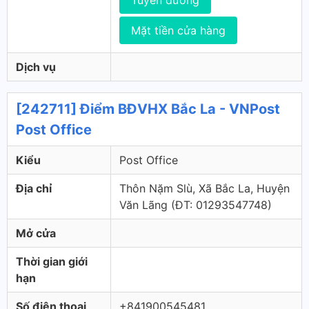
Tuyến đường
Mặt tiền cửa hàng
Dịch vụ
[242711] Điểm BĐVHX Bắc La - VNPost
Post Office
Kiểu
Post Office
Địa chỉ
Thôn Nặm Slù, Xã Bắc La, Huyện
Văn Lãng (ÐT: 01293547748)
Mở cửa
Thời gian giới
hạn
Số điện thoại
+841900545481