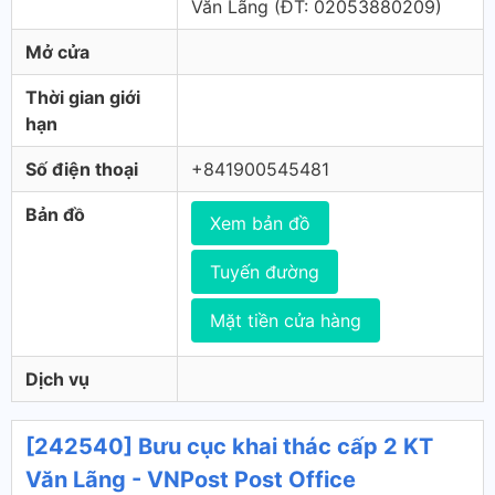
Văn Lãng (ÐT: 02053880209)
Mở cửa
Thời gian giới
hạn
Số điện thoại
+841900545481
Bản đồ
Xem bản đồ
Tuyến đường
Mặt tiền cửa hàng
Dịch vụ
[242540] Bưu cục khai thác cấp 2 KT
Văn Lãng - VNPost Post Office