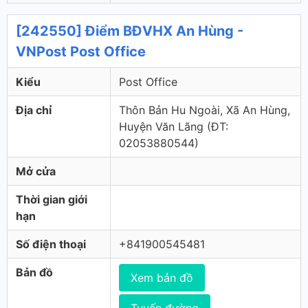
[242550] Điểm BĐVHX An Hùng -
VNPost Post Office
Kiểu
Post Office
Địa chỉ
Thôn Bản Hu Ngoài, Xã An Hùng,
Huyện Văn Lãng (ÐT:
02053880544)
Mở cửa
Thời gian giới
hạn
Số điện thoại
+841900545481
Bản đồ
Xem bản đồ