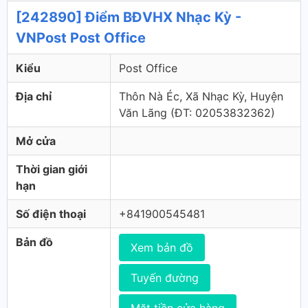
[242890] Điểm BĐVHX Nhạc Kỳ -
VNPost Post Office
Kiểu
Post Office
Địa chỉ
Thôn Nà Éc, Xã Nhạc Kỳ, Huyện
Văn Lãng (ÐT: 02053832362)
Mở cửa
Thời gian giới
hạn
Số điện thoại
+841900545481
Bản đồ
Xem bản đồ
Tuyến đường