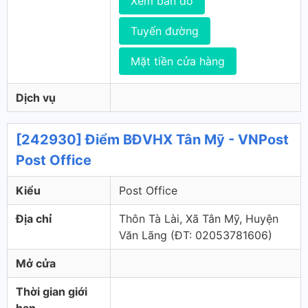
Xem bản đồ
Tuyến đường
Mặt tiền cửa hàng
Dịch vụ
[242930] Điểm BĐVHX Tân Mỹ - VNPost
Post Office
Kiểu
Post Office
Địa chỉ
Thôn Tà Lài, Xã Tân Mỹ, Huyện
Văn Lãng (ÐT: 02053781606)
Mở cửa
Thời gian giới