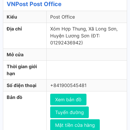
VNPost Post Office
Kiểu
Post Office
Địa chỉ
Xóm Hợp Thung, Xã Long Sơn,
Huyện Lương Sơn (ÐT:
01292436942)
Mở cửa
Thời gian giới
hạn
Số điện thoại
+841900545481
Bản đồ
Xem bản đồ
Tuyến đường
Mặt tiền cửa hàng