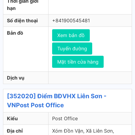
Thời gian giới
hạn
Số điện thoại
+841900545481
Bản đồ
Xem bản đồ
Tuyến đường
Mặt tiền cửa hàng
Dịch vụ
[352020] Điểm BĐVHX Liên Sơn -
VNPost Post Office
Kiểu
Post Office
Địa chỉ
Xóm Đồn Vận, Xã Liên Sơn,