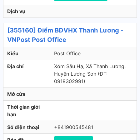
Dịch vụ
[355160] Điểm BĐVHX Thanh Lương -
VNPost Post Office
Kiểu
Post Office
Địa chỉ
Xóm Sấu Hạ, Xã Thanh Lương,
Huyện Lương Sơn (ÐT:
0918302991)
Mở cửa
Thời gian giới
hạn
Số điện thoại
+841900545481