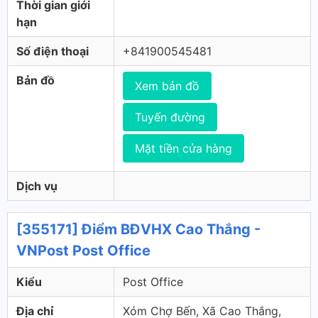
Thời gian giới
hạn
Số điện thoại
+841900545481
Bản đồ
Xem bản đồ
Tuyến đường
Mặt tiền cửa hàng
Dịch vụ
[355171] Điểm BĐVHX Cao Thắng -
VNPost Post Office
Kiểu
Post Office
Địa chỉ
Xóm Chợ Bến, Xã Cao Thắng,