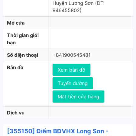
Huyện Lương Sơn (ÐT:
946455802)
Mở cửa
Thời gian giới
hạn
Số điện thoại
+841900545481
Bản đồ
Xem bản đồ
Tuyến đường
Mặt tiền cửa hàng
Dịch vụ
[355150] Điểm BĐVHX Long Sơn -