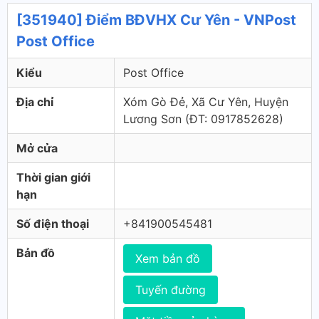
[351940] Điểm BĐVHX Cư Yên - VNPost
Post Office
Kiểu
Post Office
Địa chỉ
Xóm Gò Đẻ, Xã Cư Yên, Huyện
Lương Sơn (ÐT: 0917852628)
Mở cửa
Thời gian giới
hạn
Số điện thoại
+841900545481
Bản đồ
Xem bản đồ
Tuyến đường