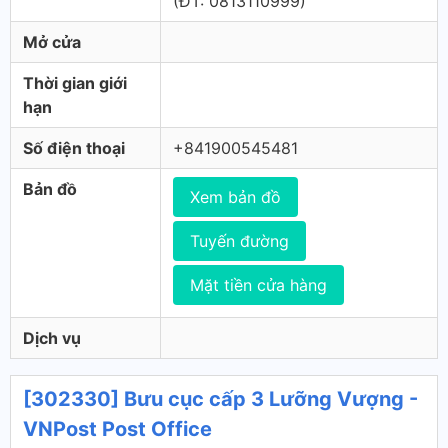
(ÐT: 0813110999)
Mở cửa
Thời gian giới
hạn
Số điện thoại
+841900545481
Bản đồ
Xem bản đồ
Tuyến đường
Mặt tiền cửa hàng
Dịch vụ
[302330] Bưu cục cấp 3 Lưỡng Vượng -
VNPost Post Office