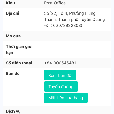
Kiểu
Post Office
Địa chỉ
Sô´22, Tổ 4, Phường Hưng
Thành, Thành phố Tuyên Quang
(ÐT: 02073922803)
Mở cửa
Thời gian giới
hạn
Số điện thoại
+841900545481
Bản đồ
Xem bản đồ
Tuyến đường
Mặt tiền cửa hàng
Dịch vụ