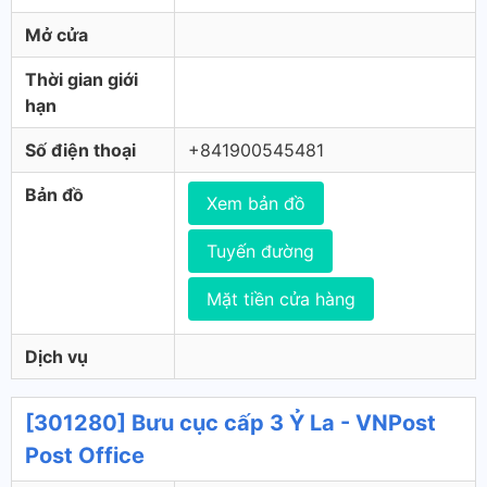
Mở cửa
Thời gian giới
hạn
Số điện thoại
+841900545481
Bản đồ
Xem bản đồ
Tuyến đường
Mặt tiền cửa hàng
Dịch vụ
[301280] Bưu cục cấp 3 Ỷ La - VNPost
Post Office