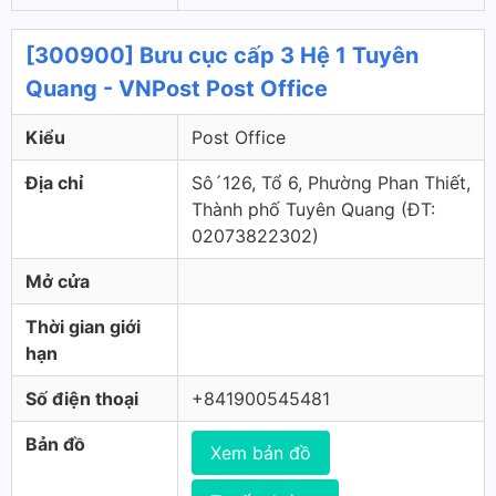
[300900] Bưu cục cấp 3 Hệ 1 Tuyên
Quang - VNPost Post Office
Kiểu
Post Office
Địa chỉ
Sô´126, Tổ 6, Phường Phan Thiết,
Thành phố Tuyên Quang (ÐT:
02073822302)
Mở cửa
Thời gian giới
hạn
Số điện thoại
+841900545481
Bản đồ
Xem bản đồ