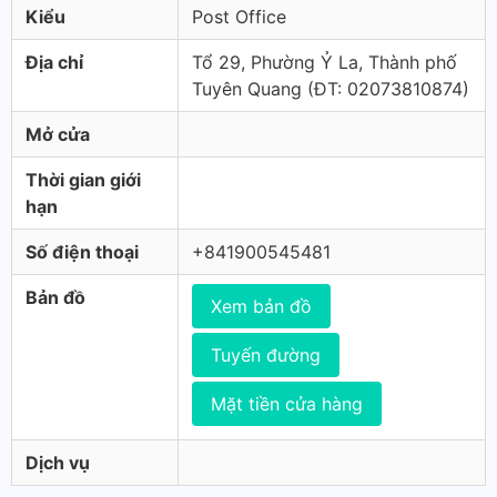
Kiểu
Post Office
Địa chỉ
Tổ 29, Phường Ỷ La, Thành phố
Tuyên Quang (ÐT: 02073810874)
Mở cửa
Thời gian giới
hạn
Số điện thoại
+841900545481
Bản đồ
Xem bản đồ
Tuyến đường
Mặt tiền cửa hàng
Dịch vụ