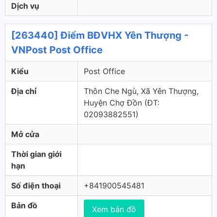
Dịch vụ
[263440] Điểm BĐVHX Yên Thượng -
VNPost Post Office
Kiểu
Post Office
Địa chỉ
Thôn Che Ngù, Xã Yên Thượng,
Huyện Chợ Đồn (ÐT:
02093882551)
Mở cửa
Thời gian giới
hạn
Số điện thoại
+841900545481
Bản đồ
Xem bản đồ