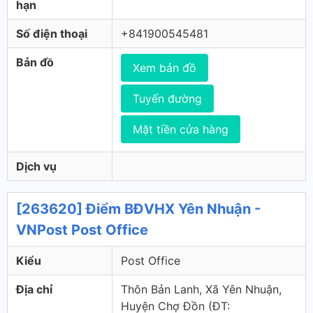
hạn
Số điện thoại
+841900545481
Bản đồ
Xem bản đồ
Tuyến đường
Mặt tiền cửa hàng
Dịch vụ
[263620] Điểm BĐVHX Yên Nhuận -
VNPost Post Office
Kiểu
Post Office
Địa chỉ
Thôn Bản Lanh, Xã Yên Nhuận,
Huyện Chợ Đồn (ÐT: