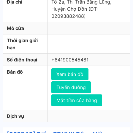
Địa chỉ
Tổ 2a, Thị Trấn Bằng Lũng,
Huyện Chợ Đồn (ÐT:
02093882488)
Mở cửa
Thời gian giới
hạn
Số điện thoại
+841900545481
Bản đồ
Xem bản đồ
Tuyến đường
Mặt tiền cửa hàng
Dịch vụ