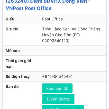
[263240] Điểm BĐVHX Đông Viên -
VNPost Post Office
Kiểu
Post Office
Địa chỉ
Thôn Làng Sen, Xã Đồng Thắng,
Huyện Chợ Đồn (ÐT:
02093840120)
Mở cửa
Thời gian giới
hạn
Số điện thoại
+841900545481
Bản đồ
Xem bản đồ
Tuyến đường