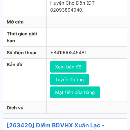
Huyện Chợ Đồn (ÐT:
02093894040)
Mở cửa
Thời gian giới
hạn
Số điện thoại
+841900545481
Bản đồ
Xem bản đồ
Tuyến đường
Mặt tiền cửa hàng
Dịch vụ
[263420] Điểm BĐVHX Xuân Lạc -