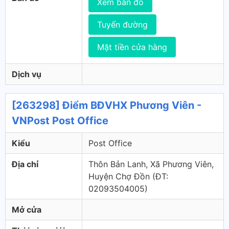
Xem bản đồ
Tuyến đường
Mặt tiền cửa hàng
Dịch vụ
[263298] Điểm BĐVHX Phương Viên -
VNPost Post Office
Kiểu
Post Office
Địa chỉ
Thôn Bản Lanh, Xã Phương Viên,
Huyện Chợ Đồn (ÐT:
02093504005)
Mở cửa