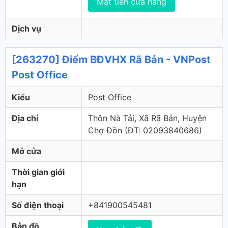
Mặt tiền cửa hàng
Dịch vụ
[263270] Điểm BĐVHX Rã Bản - VNPost
Post Office
Kiểu
Post Office
Địa chỉ
Thôn Nà Tải, Xã Rã Bản, Huyện
Chợ Đồn (ÐT: 02093840686)
Mở cửa
Thời gian giới
hạn
Số điện thoại
+841900545481
Bản đồ