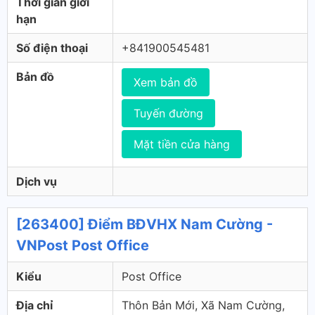
Thời gian giới
hạn
Số điện thoại
+841900545481
Bản đồ
Xem bản đồ
Tuyến đường
Mặt tiền cửa hàng
Dịch vụ
[263400] Điểm BĐVHX Nam Cường -
VNPost Post Office
Kiểu
Post Office
Địa chỉ
Thôn Bản Mới, Xã Nam Cường,