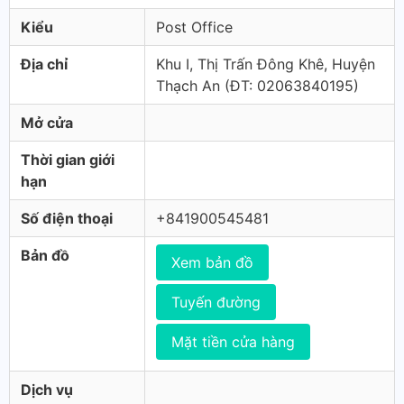
Kiểu
Post Office
Địa chỉ
Khu I, Thị Trấn Đông Khê, Huyện
Thạch An (ÐT: 02063840195)
Mở cửa
Thời gian giới
hạn
Số điện thoại
+841900545481
Bản đồ
Xem bản đồ
Tuyến đường
Mặt tiền cửa hàng
Dịch vụ