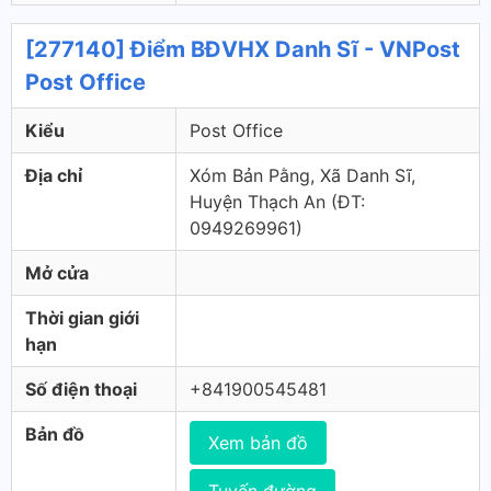
[277140] Điểm BĐVHX Danh Sĩ - VNPost
Post Office
Kiểu
Post Office
Địa chỉ
Xóm Bản Pằng, Xã Danh Sĩ,
Huyện Thạch An (ÐT:
0949269961)
Mở cửa
Thời gian giới
hạn
Số điện thoại
+841900545481
Bản đồ
Xem bản đồ