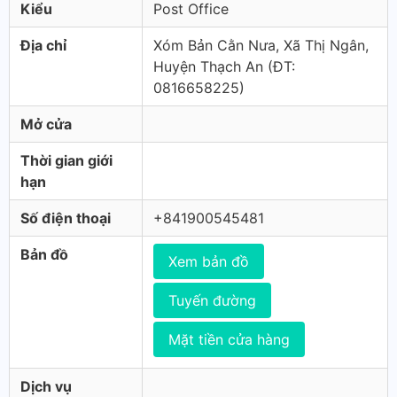
Kiểu
Post Office
Địa chỉ
Xóm Bản Cằn Nưa, Xã Thị Ngân,
Huyện Thạch An (ÐT:
0816658225)
Mở cửa
Thời gian giới
hạn
Số điện thoại
+841900545481
Bản đồ
Xem bản đồ
Tuyến đường
Mặt tiền cửa hàng
Dịch vụ