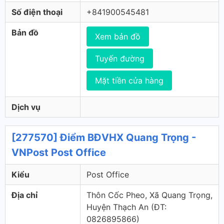
Số điện thoại
+841900545481
Bản đồ
Xem bản đồ
Tuyến đường
Mặt tiền cửa hàng
Dịch vụ
[277570] Điểm BĐVHX Quang Trọng -
VNPost Post Office
Kiểu
Post Office
Địa chỉ
Thôn Cốc Pheo, Xã Quang Trọng,
Huyện Thạch An (ÐT:
0826895866)