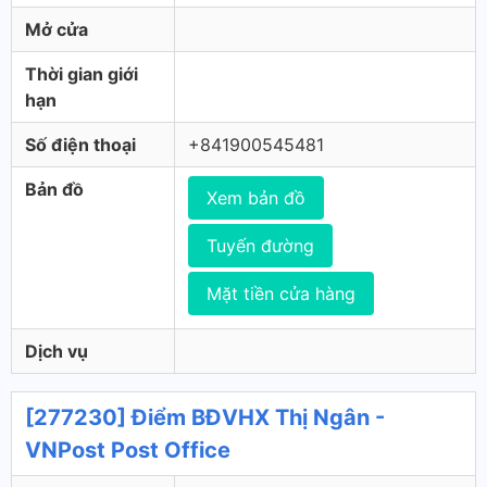
Mở cửa
Thời gian giới
hạn
Số điện thoại
+841900545481
Bản đồ
Xem bản đồ
Tuyến đường
Mặt tiền cửa hàng
Dịch vụ
[277230] Điểm BĐVHX Thị Ngân -
VNPost Post Office