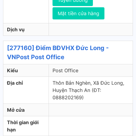
Tuyến đường
Mặt tiền cửa hàng
Dịch vụ
[277160] Điểm BĐVHX Đức Long -
VNPost Post Office
Kiểu
Post Office
Địa chỉ
Thôn Bản Nghèn, Xã Đức Long,
Huyện Thạch An (ÐT:
0888202169)
Mở cửa
Thời gian giới
hạn