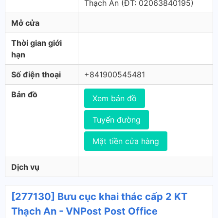
Thạch An (ÐT: 02063840195)
Mở cửa
Thời gian giới
hạn
Số điện thoại
+841900545481
Bản đồ
Xem bản đồ
Tuyến đường
Mặt tiền cửa hàng
Dịch vụ
[277130] Bưu cục khai thác cấp 2 KT
Thạch An - VNPost Post Office