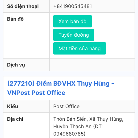
Số điện thoại
+841900545481
Bản đồ
Xem bản đồ
Tuyến đường
Mặt tiền cửa hàng
Dịch vụ
[277210] Điểm BĐVHX Thụy Hùng -
VNPost Post Office
Kiểu
Post Office
Địa chỉ
Thôn Bản Siển, Xã Thụy Hùng,
Huyện Thạch An (ÐT:
0949680785)