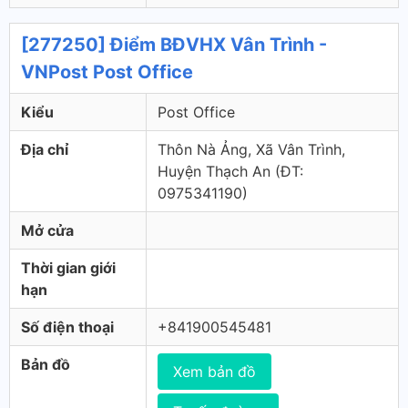
[277250] Điểm BĐVHX Vân Trình -
VNPost Post Office
Kiểu
Post Office
Địa chỉ
Thôn Nà Ảng, Xã Vân Trình,
Huyện Thạch An (ÐT:
0975341190)
Mở cửa
Thời gian giới
hạn
Số điện thoại
+841900545481
Bản đồ
Xem bản đồ