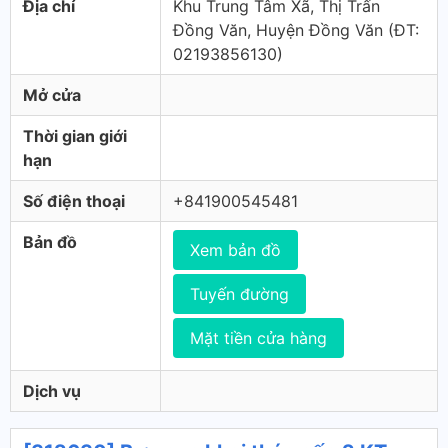
Địa chỉ
Khu Trung Tâm Xã, Thị Trấn
Đồng Văn, Huyện Đồng Văn (ÐT:
02193856130)
Mở cửa
Thời gian giới
hạn
Số điện thoại
+841900545481
Bản đồ
Xem bản đồ
Tuyến đường
Mặt tiền cửa hàng
Dịch vụ