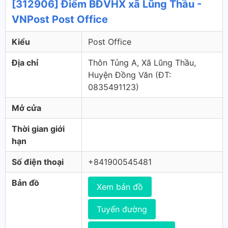
[312906] Điểm BĐVHX xã Lũng Thầu -
VNPost Post Office
Kiểu
Post Office
Địa chỉ
Thôn Tủng A, Xã Lũng Thầu,
Huyện Đồng Văn (ÐT:
0835491123)
Mở cửa
Thời gian giới
hạn
Số điện thoại
+841900545481
Bản đồ
Xem bản đồ
Tuyến đường