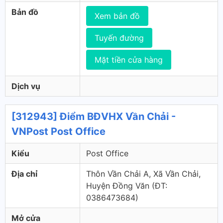
Bản đồ
Xem bản đồ
Tuyến đường
Mặt tiền cửa hàng
Dịch vụ
[312943] Điểm BĐVHX Vần Chải -
VNPost Post Office
Kiểu
Post Office
Địa chỉ
Thôn Vần Chải A, Xã Vần Chải,
Huyện Đồng Văn (ÐT:
0386473684)
Mở cửa