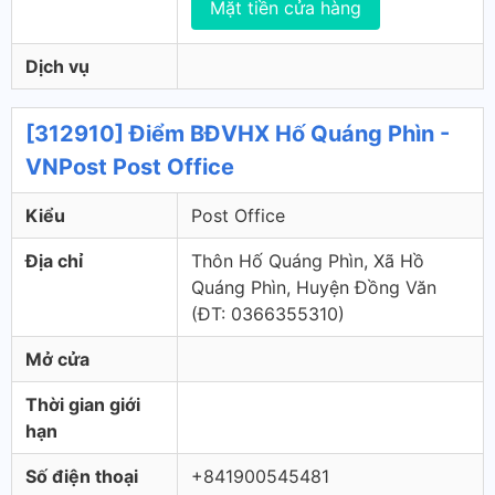
Mặt tiền cửa hàng
Dịch vụ
[312910] Điểm BĐVHX Hố Quáng Phìn -
VNPost Post Office
Kiểu
Post Office
Địa chỉ
Thôn Hố Quáng Phìn, Xã Hồ
Quáng Phìn, Huyện Đồng Văn
(ÐT: 0366355310)
Mở cửa
Thời gian giới
hạn
Số điện thoại
+841900545481