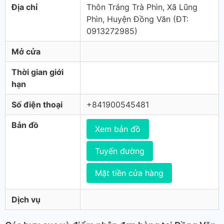
Địa chỉ
Thôn Tráng Trà Phìn, Xã Lũng
Phìn, Huyện Đồng Văn (ÐT:
0913272985)
Mở cửa
Thời gian giới
hạn
Số điện thoại
+841900545481
Bản đồ
Xem bản đồ
Tuyến đường
Mặt tiền cửa hàng
Dịch vụ