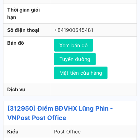
Thời gian giới
hạn
Số điện thoại
+841900545481
Bản đồ
Xem bản đồ
Tuyến đường
Mặt tiền cửa hàng
Dịch vụ
[312950] Điểm BĐVHX Lũng Phìn -
VNPost Post Office
Kiểu
Post Office