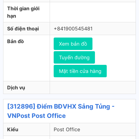
Thời gian giới
hạn
Số điện thoại
+841900545481
Bản đồ
Xem bản đồ
Tuyến đường
Mặt tiền cửa hàng
Dịch vụ
[312896] Điểm BĐVHX Sảng Tủng -
VNPost Post Office
Kiểu
Post Office