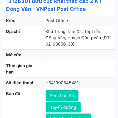
[312630] Bưu cục khai thác cấp 2 KT
Đồng Văn - VNPost Post Office
Kiểu
Post Office
Địa chỉ
Khu Trung Tâm Xã, Thị Trấn
Đồng Văn, Huyện Đồng Văn (ÐT:
02193856130)
Mở cửa
Thời gian giới
hạn
Số điện thoại
+841900545481
Bản đồ
Xem bản đồ
Tuyến đường