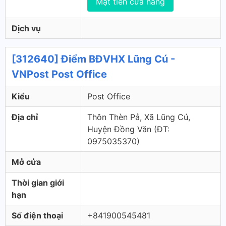
Mặt tiền cửa hàng
Dịch vụ
[312640] Điểm BĐVHX Lũng Cú -
VNPost Post Office
Kiểu
Post Office
Địa chỉ
Thôn Thèn Pả, Xã Lũng Cú,
Huyện Đồng Văn (ÐT:
0975035370)
Mở cửa
Thời gian giới
hạn
Số điện thoại
+841900545481