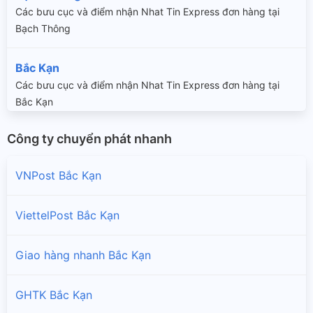
Các bưu cục và điểm nhận Nhat Tin Express đơn hàng tại
Bạch Thông
Bắc Kạn
Các bưu cục và điểm nhận Nhat Tin Express đơn hàng tại
Bắc Kạn
Công ty chuyển phát nhanh
Chợ Mới
Các bưu cục và điểm nhận Nhat Tin Express đơn hàng tại
VNPost Bắc Kạn
Chợ Mới
Chợ Đồn
ViettelPost Bắc Kạn
Các bưu cục và điểm nhận Nhat Tin Express đơn hàng tại
Chợ Đồn
Giao hàng nhanh Bắc Kạn
Na Rì
GHTK Bắc Kạn
Các bưu cục và điểm nhận Nhat Tin Express đơn hàng tại Na