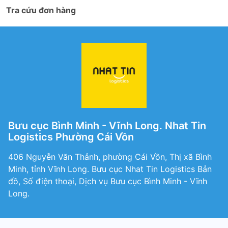
Tra cứu đơn hàng
Bưu cục Bình Minh - Vĩnh Long. Nhat Tin
Logistics Phường Cái Vồn
406 Nguyễn Văn Thảnh, phường Cái Vồn, Thị xã Bình
Minh, tỉnh Vĩnh Long. Bưu cục Nhat Tin Logistics Bản
đồ, Số điện thoại, Dịch vụ Bưu cục Bình Minh - Vĩnh
Long.