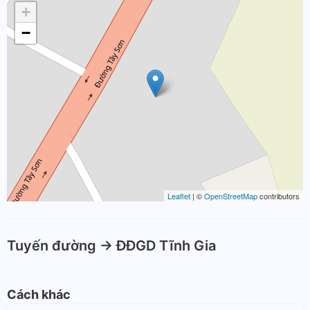
+
−
Leaflet
| ©
OpenStreetMap
contributors
Tuyến đường -> ĐĐGD Tĩnh Gia
Cách khác