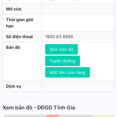
Mở cửa
Thời gian giới
hạn
Số điện thoại
1900 63 6688
Bản đồ
Xem bản đồ
Tuyến đường
Mặt tiền cửa hàng
Dịch vụ
Xem bản đồ - ĐĐGD Tĩnh Gia